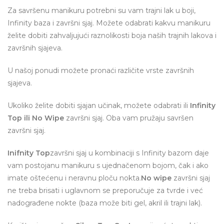
Za savršenu manikuru potrebni su vam trajni lak u boji,
Infinity baza i završni sjaj. Možete odabrati kakvu manikuru
želite dobiti zahvaljujući raznolikosti boja naših trajnih lakova i
završnih sjajeva.
U našoj ponudi možete pronaći različite vrste završnih
sjajeva.
Ukoliko želite dobiti sjajan učinak, možete odabrati ili
Infinity
Top ili No Wipe
završni sjaj. Oba vam pružaju savršen
završni sjaj.
Inifnity Top
završni sjaj u kombinaciji s Infinity bazom daje
vam postojanu manikuru s ujednačenom bojom, čak i ako
imate oštećenu i neravnu ploču nokta.
No wipe
završni sjaj
ne treba brisati i uglavnom se preporučuje za tvrde i već
nadograđene nokte (baza može biti gel, akril ili trajni lak).