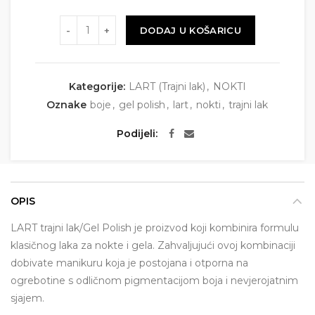
Količina
DODAJ U KOŠARICU
Kategorije:
LART (Trajni lak)
,
NOKTI
Oznake
boje
,
gel polish
,
lart
,
nokti
,
trajni lak
Podijeli
OPIS
LART trajni lak/Gel Polish je proizvod koji kombinira formulu
klasičnog laka za nokte i gela. Zahvaljujući ovoj kombinaciji
dobivate manikuru koja je postojana i otporna na
ogrebotine s odličnom pigmentacijom boja i nevjerojatnim
sjajem.