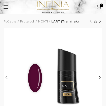
0
Početna
Proizvodi
NOKTI
LART (Trajni lak)
PROIZVODI