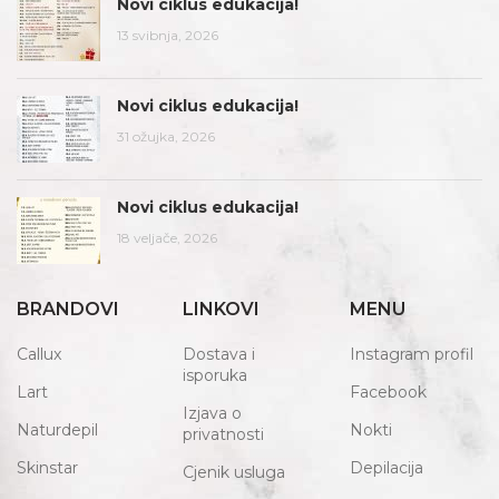
Novi ciklus edukacija!
13 svibnja, 2026
Novi ciklus edukacija!
31 ožujka, 2026
Novi ciklus edukacija!
18 veljače, 2026
BRANDOVI
LINKOVI
MENU
Callux
Dostava i
Instagram profil
isporuka
Lart
Facebook
Izjava o
Naturdepil
Nokti
privatnosti
Skinstar
Depilacija
Cjenik usluga