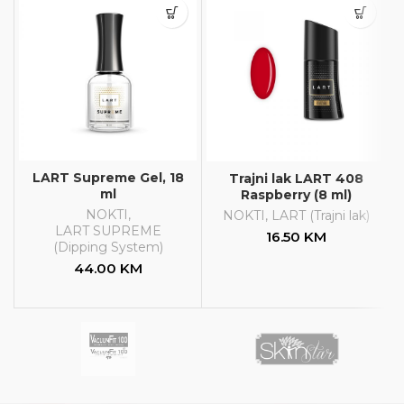
LART Supreme Gel, 18
Trajni lak LART 408
ml
Raspberry (8 ml)
NOKTI
,
NOKTI
,
LART (Trajni lak)
LART SUPREME
16.50
KM
(Dipping System)
44.00
KM