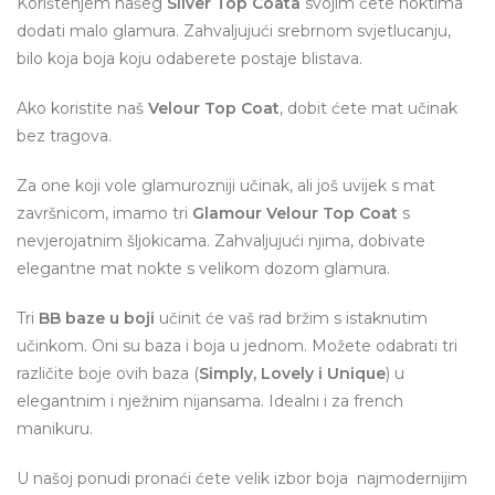
Korištenjem našeg
Silver Top Coata
svojim ćete noktima
dodati malo glamura. Zahvaljujući srebrnom svjetlucanju,
bilo koja boja koju odaberete postaje blistava.
Ako koristite naš
Velour Top Coat
, dobit ćete mat učinak
bez tragova.
Za one koji vole glamurozniji učinak, ali još uvijek s mat
završnicom, imamo tri
Glamour Velour Top Coat
s
nevjerojatnim šljokicama. Zahvaljujući njima, dobivate
elegantne mat nokte s velikom dozom glamura.
Tri
BB baze u boji
učinit će vaš rad bržim s istaknutim
učinkom. Oni su baza i boja u jednom. Možete odabrati tri
različite boje ovih baza (
Simply, Lovely i Unique
) u
elegantnim i nježnim nijansama. Idealni i za french
manikuru.
U našoj ponudi pronaći ćete velik izbor boja najmodernijim