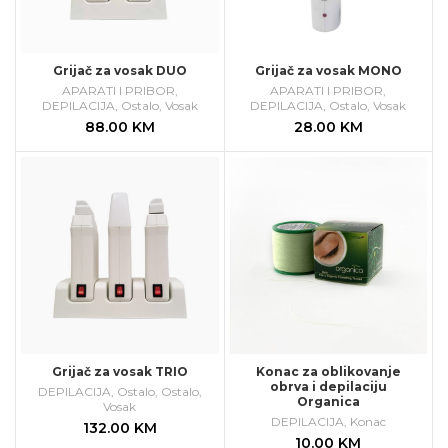
Grijač za vosak DUO
Grijač za vosak MONO
APARATI I PRIBOR
,
APARATI I PRIBOR
,
DEPILACIJA
,
Ostalo
,
Vosak
DEPILACIJA
,
Ostalo
,
Vosak
88.00
KM
28.00
KM
Grijač za vosak TRIO
Konac za oblikovanje
obrva i depilaciju
DEPILACIJA
,
Ostalo
,
Ostalo
,
Organica
Vosak
DEPILACIJA
,
Konac
132.00
KM
10.00
KM