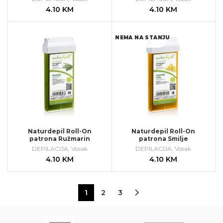
4.10
KM
4.10
KM
NEMA NA STANJU
Naturdepil Roll-On
Naturdepil Roll-On
patrona Ružmarin
patrona Smilje
DEPILACIJA
,
Vosak
DEPILACIJA
,
Vosak
4.10
KM
4.10
KM
1
2
3