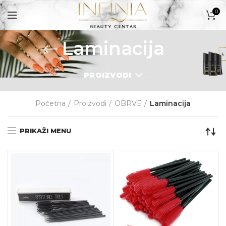
0
Laminacija
PROIZVODI
PROIZVODI
Početna
Proizvodi
OBRVE
Laminacija
PRIKAŽI MENU