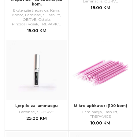
Laminacija
,
OBRVE
kom.
16.00
KM
Ekstenzije trepavica
,
Kana
,
Konac
,
Laminacija
,
Lash lift
,
OBRVE
,
Ostalo
,
Pinceta i vosak
,
TREPAVICE
15.00
KM
Ljepilo za laminaciju
Mikro aplikatori (100 kom)
Laminacija
,
OBRVE
Laminacija
,
Lash lift
,
TREPAVICE
25.00
KM
10.00
KM