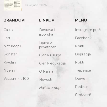
18 veljače, 2026
BRANDOVI
LINKOVI
MENU
Callux
Dostava i
Instagram profil
isporuka
Lart
Facebook
Izjava o
Naturdepil
Nokti
privatnosti
Skinstar
Depilacija
Cjenik usluga
Kryolan
Nokti
Cjenik edukacija
Noemi
Trepavice
O Nama
VacuumFit 100
Obrve
Novosti
Pedikura
Naš sitemap
Proizvodi