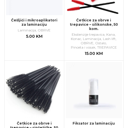
Češljići i mikroaplikatori
Četkice za obrve i
za laminaciju
trepavice – silikonske, 50
kom.
Laminacija
,
OBRVE
Ekstenzije trepavica
,
Kana
,
5.00
KM
Konac
,
Laminacija
,
Lash lift
,
OBRVE
,
Ostalo
,
Pinceta i vosak
,
TREPAVICE
15.00
KM
Četkice za obrve i
Fiksator za laminaciju
trepavice – sintetičke, 50