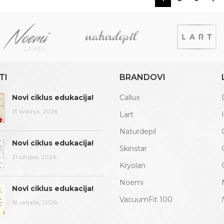
TI
BRANDOVI
Novi ciklus edukacija!
Callux
13 svibnja, 2026
Lart
Naturdepil
Novi ciklus edukacija!
Skinstar
31 ožujka, 2026
Kryolan
Noemi
Novi ciklus edukacija!
VacuumFit 100
18 veljače, 2026