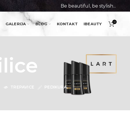
Be beautiful, be stylish...
0
GALERIJA
BLOG
KONTAKT
IBEAUTY
lice
I
TREPAVICE
PEDIKURA