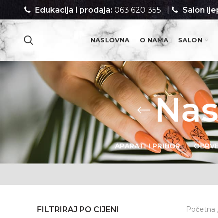
Edukacija i prodaja:
063 620 355
|
Salon lje
NASLOVNA
O NAMA
SALON
PROIZVODI
Nas
APARATI I PRIBOR
OBRV
FILTRIRAJ PO CIJENI
Početna