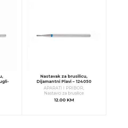
u,
Nastavak za brusilicu,
gli-
Dijamantni Plavi – 124050
APARATI I PRIBOR
,
Nastavci za brusilice
12.00
KM