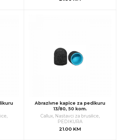
dikuru
Abrazivne kapice za pedikuru
13/80, 50 kom.
lice
,
Callux
,
Nastavci za brusilice
,
PEDIKURA
21.00
KM