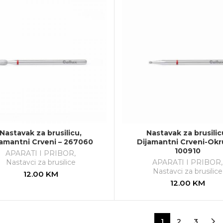
Nastavak za brusilicu,
Nastavak za brusilic
jamantni Crveni – 267060
Dijamantni Crveni-Okru
100910
APARATI I PRIBOR
,
Nastavci za brusilice
APARATI I PRIBOR
,
Nastavci za brusilice
12.00
KM
12.00
KM
1
2
3