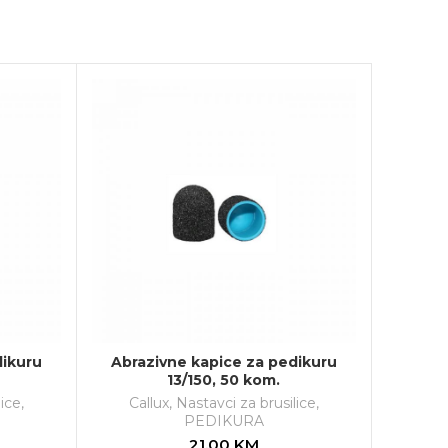
dikuru
Abrazivne kapice za pedikuru
13/150, 50 kom.
lice
,
Callux
,
Nastavci za brusilice
,
PEDIKURA
21.00
KM