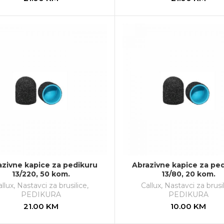
azivne kapice za pedikuru
Abrazivne kapice za pe
13/220, 50 kom.
13/80, 20 kom.
llux
,
Nastavci za brusilice
,
Callux
,
Nastavci za brusi
PEDIKURA
PEDIKURA
21.00
KM
10.00
KM