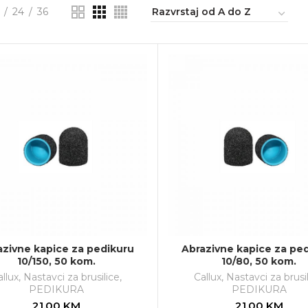
24
36
azivne kapice za pedikuru
Abrazivne kapice za pe
10/150, 50 kom.
10/80, 50 kom.
llux
,
Nastavci za brusilice
,
Callux
,
Nastavci za brusi
PEDIKURA
PEDIKURA
21.00
KM
21.00
KM