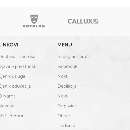
LINKOVI
MENU
Dostava i isporuka
Instagram profil
Izjava o privatnosti
Facebook
Cjenik usluga
Nokti
Cjenik edukacija
Depilacija
O Nama
Nokti
Novosti
Trepavice
Naš sitemap
Obrve
Pedikura