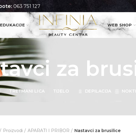
pote:
063 751 127
EDUKACIJE
WEB SHOP
tavci za brusi
E
TRETMANI LICA
TIJELO
DEPILACIJA
NOKT
Proizvodi
APARATI I PRIBOR
Nastavci za brusilice