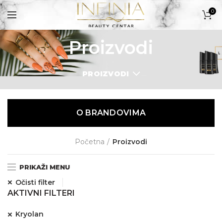
0
Proizvodi
PROIZVODI
PROIZVODI
O BRANDOVIMA
Početna
Proizvodi
PRIKAŽI MENU
Očisti filter
AKTIVNI FILTERI
Kryolan