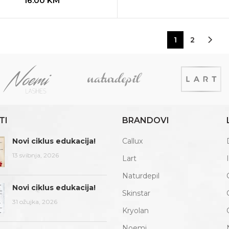
16.00
KM
1
2
TI
BRANDOVI
Novi ciklus edukacija!
Callux
13 svibnja, 2026
Lart
Naturdepil
Novi ciklus edukacija!
Skinstar
31 ožujka, 2026
Kryolan
Noemi