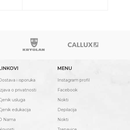
LINKOVI
MENU
Dostava i isporuka
Instagram profil
Izjava o privatnosti
Facebook
Cjenik usluga
Nokti
Cjenik edukacija
Depilacija
O Nama
Nokti
Novosti
Trepavice