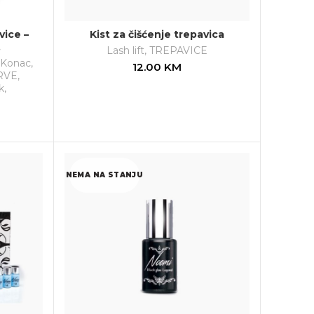
vice –
Kist za čišćenje trepavica
.
Lash lift
,
TREPAVICE
Konac
,
12.00
KM
RVE
,
k
,
NEMA NA STANJU