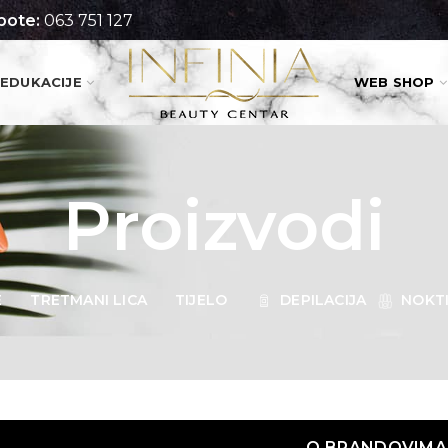
pote:
063 751 127
EDUKACIJE
WEB SHOP
Proizvodi
E
TRETMANI LICA
TIJELO
DEPILACIJA
NOKT
O BRANDOVIMA