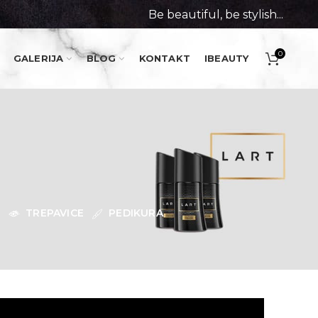
Be beautiful, be stylish...
0
GALERIJA
BLOG
KONTAKT
IBEAUTY
I
TREPAVICE
PEDIKURA