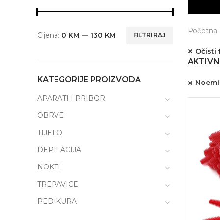
Početna
Cijena:
0 KM
—
130 KM
FILTRIRAJ
Očisti f
AKTIVNI
KATEGORIJE PROIZVODA
Noemi
APARATI I PRIBOR
OBRVE
TIJELO
DEPILACIJA
NOKTI
TREPAVICE
PEDIKURA