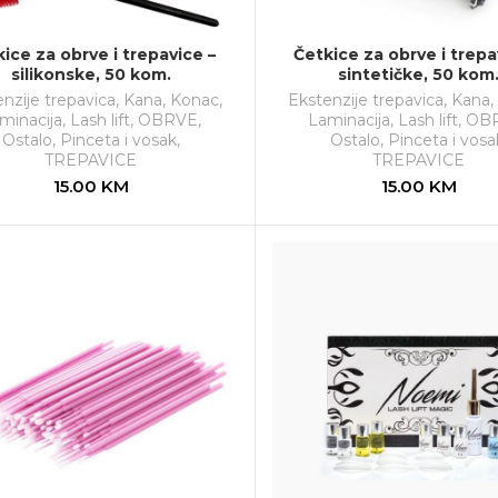
ice za obrve i trepavice –
Četkice za obrve i trepa
silikonske, 50 kom.
sintetičke, 50 kom
nzije trepavica
,
Kana
,
Konac
,
Ekstenzije trepavica
,
Kana
,
minacija
,
Lash lift
,
OBRVE
,
Laminacija
,
Lash lift
,
OB
Ostalo
,
Pinceta i vosak
,
Ostalo
,
Pinceta i vosa
TREPAVICE
TREPAVICE
15.00
KM
15.00
KM