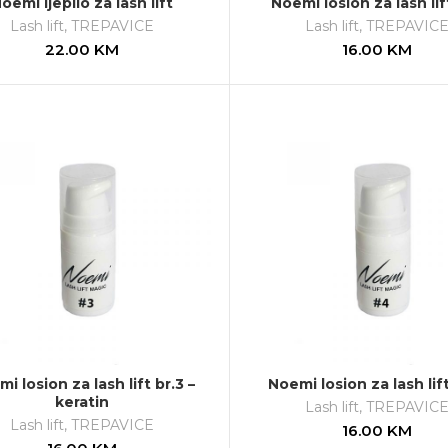
oemi ljepilo za lash lift
Noemi losion za lash lift
Lash lift
,
TREPAVICE
Lash lift
,
TREPAVIC
22.00
KM
16.00
KM
i losion za lash lift br.3 –
Noemi losion za lash lif
keratin
Lash lift
,
TREPAVIC
Lash lift
,
TREPAVICE
16.00
KM