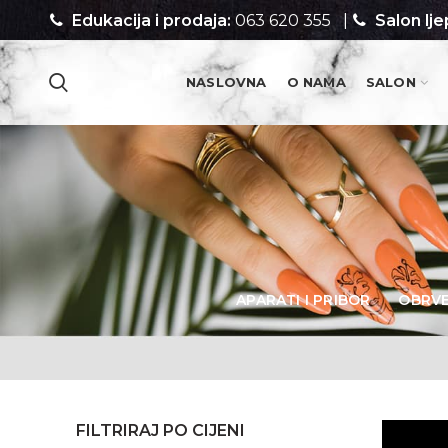
Edukacija i prodaja:
063 620 355
|
Salon lje
NASLOVNA
O NAMA
SALON
PROIZVODI
APARATI I PRIBOR
OBRV
FILTRIRAJ PO CIJENI