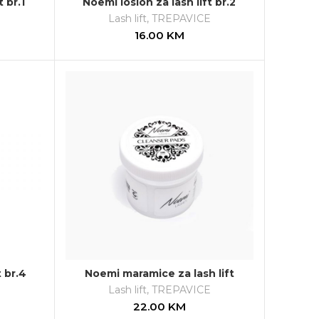
 br.1
Noemi losion za lash lift br.2
E
Lash lift
,
TREPAVICE
16.00
KM
t br.4
Noemi maramice za lash lift
E
Lash lift
,
TREPAVICE
22.00
KM