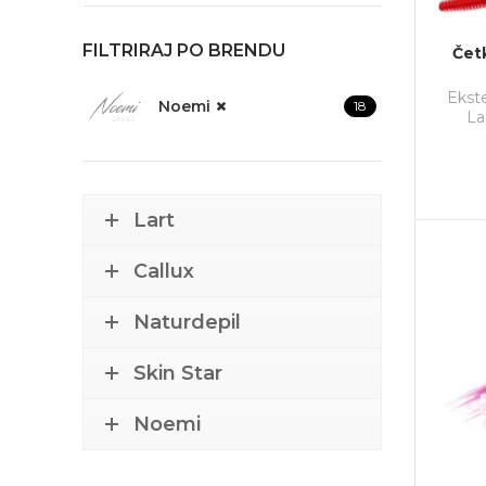
FILTRIRAJ PO BRENDU
Četk
Ekste
Noemi
18
La
Lart
Callux
Naturdepil
Skin Star
Noemi