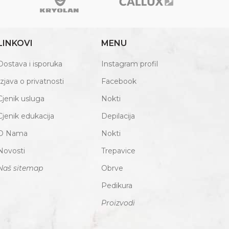
LINKOVI
MENU
Dostava i isporuka
Instagram profil
Izjava o privatnosti
Facebook
Cjenik usluga
Nokti
Cjenik edukacija
Depilacija
O Nama
Nokti
Novosti
Trepavice
Naš sitemap
Obrve
Pedikura
Proizvodi