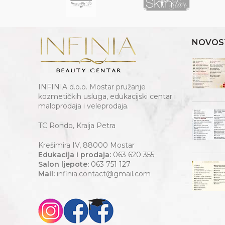
NOVOS
INFINIA d.o.o. Mostar pružanje
kozmetičkih usluga, edukacijski centar i
maloprodaja i veleprodaja.
TC Rondo, Kralja Petra
Krešimira IV, 88000 Mostar
Edukacija i prodaja:
063 620 355
Salon ljepote:
063 751 127
Mail:
infinia.contact@gmail.com