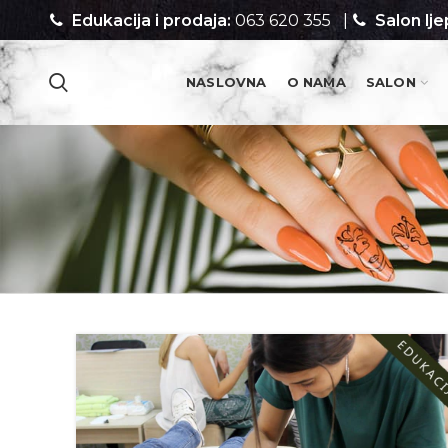
Edukacija i prodaja:
063 620 355
|
Salon lje
NASLOVNA
O NAMA
SALON
PROIZVODI