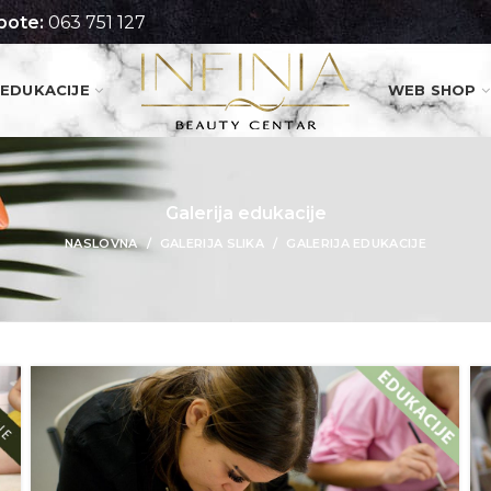
pote:
063 751 127
EDUKACIJE
WEB SHOP
Galerija edukacije
NASLOVNA
GALERIJA SLIKA
GALERIJA EDUKACIJE