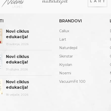
TI
BRANDOVI
Callux
Novi ciklus
edukacija!
Lart
13 svibnja, 2026
Naturdepil
Skinstar
Novi ciklus
edukacija!
Kryolan
31 ožujka, 2026
Noemi
VacuumFit 100
Novi ciklus
edukacija!
18 veljače, 2026