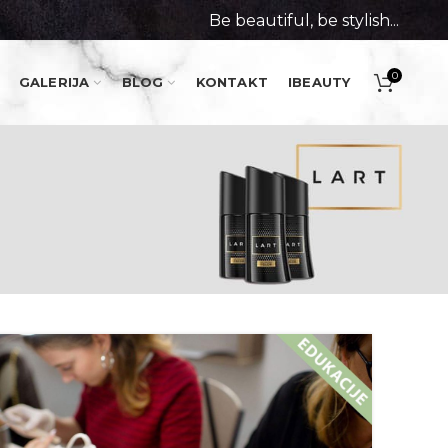
Be beautiful, be stylish...
0
GALERIJA
BLOG
KONTAKT
IBEAUTY