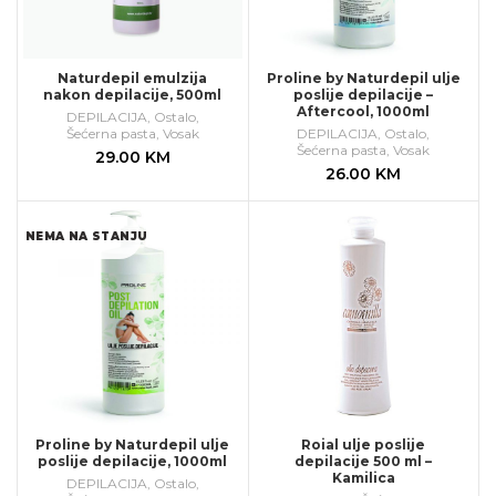
Naturdepil emulzija
Proline by Naturdepil ulje
nakon depilacije, 500ml
poslije depilacije –
Aftercool, 1000ml
DEPILACIJA
,
Ostalo
,
Šećerna pasta
,
Vosak
DEPILACIJA
,
Ostalo
,
Šećerna pasta
,
Vosak
29.00
KM
26.00
KM
NEMA NA STANJU
Proline by Naturdepil ulje
Roial ulje poslije
poslije depilacije, 1000ml
depilacije 500 ml –
Kamilica
DEPILACIJA
,
Ostalo
,