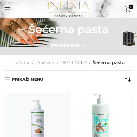
0
Šećerna pasta
PROIZVODI
PROIZVODI
Početna
Proizvodi
DEPILACIJA
Šećerna pasta
PRIKAŽI MENU