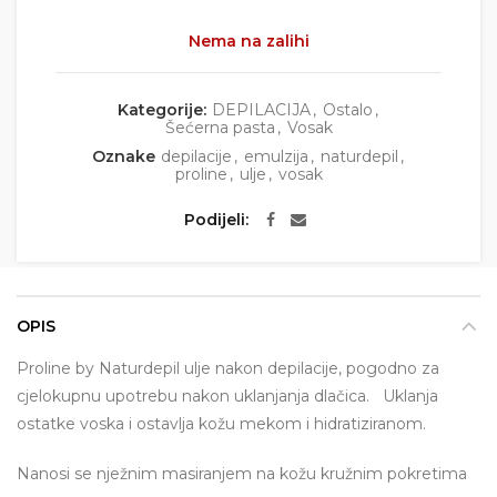
Nema na zalihi
Kategorije:
DEPILACIJA
,
Ostalo
,
Šećerna pasta
,
Vosak
Oznake
depilacije
,
emulzija
,
naturdepil
,
proline
,
ulje
,
vosak
Podijeli
OPIS
Proline by Naturdepil ulje nakon depilacije, pogodno za
cjelokupnu upotrebu nakon uklanjanja dlačica. Uklanja
ostatke voska i ostavlja kožu mekom i hidratiziranom.
Nanosi se nježnim masiranjem na kožu kružnim pokretima