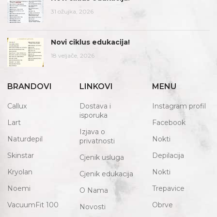
31 ožujka, 2026
Novi ciklus edukacija!
18 veljače, 2026
BRANDOVI
LINKOVI
MENU
Callux
Dostava i
Instagram profil
isporuka
Lart
Facebook
Izjava o
Naturdepil
Nokti
privatnosti
Skinstar
Depilacija
Cjenik usluga
Kryolan
Nokti
Cjenik edukacija
Noemi
Trepavice
O Nama
VacuumFit 100
Obrve
Novosti