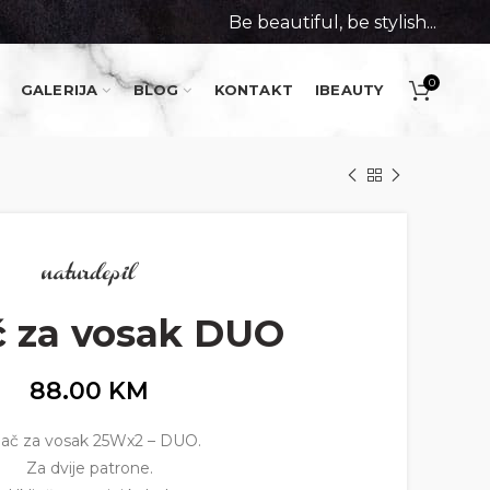
Be beautiful, be stylish...
0
GALERIJA
BLOG
KONTAKT
IBEAUTY
č za vosak DUO
88.00
KM
ijač za vosak 25Wx2 – DUO.
Za dvije patrone.