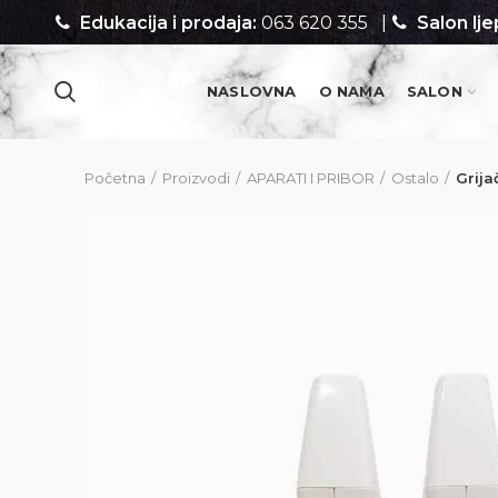
Edukacija i prodaja:
063 620 355
|
Salon lje
NASLOVNA
O NAMA
SALON
PROIZVODI
Početna
Proizvodi
APARATI I PRIBOR
Ostalo
Grij