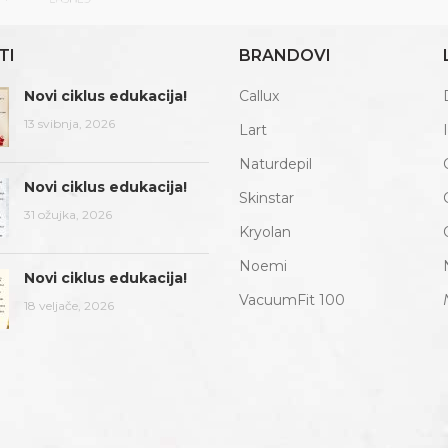
TI
BRANDOVI
Novi ciklus edukacija!
Callux
13 svibnja, 2026
Lart
Naturdepil
Novi ciklus edukacija!
Skinstar
31 ožujka, 2026
Kryolan
Noemi
Novi ciklus edukacija!
VacuumFit 100
18 veljače, 2026