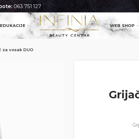
pote:
063 751 127
EDUKACIJE
WEB SHOP
ač za vosak DUO
Grija
Gr