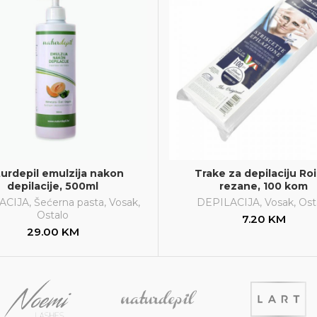
urdepil emulzija nakon
Trake za depilaciju Roi
depilacije, 500ml
rezane, 100 kom
ACIJA
,
Šećerna pasta
,
Vosak
,
DEPILACIJA
,
Vosak
,
Ost
Ostalo
7.20
KM
29.00
KM