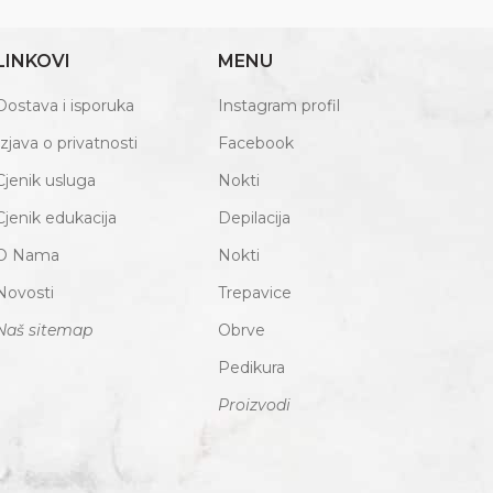
LINKOVI
MENU
Dostava i isporuka
Instagram profil
Izjava o privatnosti
Facebook
Cjenik usluga
Nokti
Cjenik edukacija
Depilacija
O Nama
Nokti
Novosti
Trepavice
Naš sitemap
Obrve
Pedikura
Proizvodi