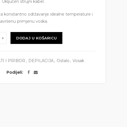
Uključen strujni kabel.
za konstantno održavanje idealne temperature i
savršenu primjenu voska.
DODAJ U KOŠARICU
TI I PRIBOR
,
DEPILACIJA
,
Ostalo
,
Vosak
Podijeli