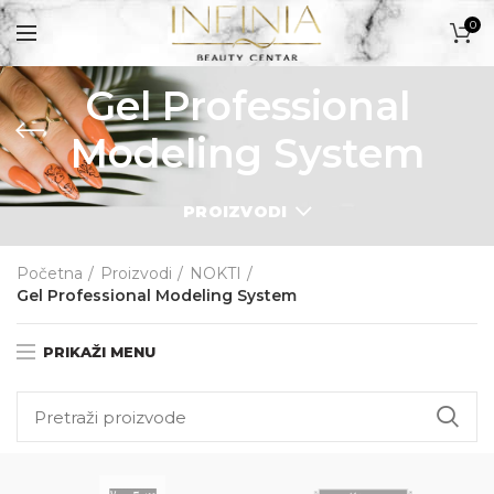
0
Gel Professional
PROIZVODI
Modeling System
PROIZVODI
Početna
Proizvodi
NOKTI
Gel Professional Modeling System
PRIKAŽI MENU