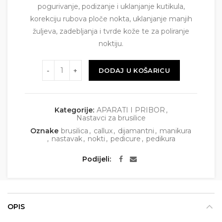
pogurivanje, podizanje i uklanjanje kutikula,
korekciju rubova ploče nokta, uklanjanje manjih
žuljeva, zadebljanja i tvrde kože te za poliranje
noktiju.
Količina
DODAJ U KOŠARICU
Kategorije:
APARATI I PRIBOR
,
Nastavci za brusilice
Oznake
brusilica
,
callux
,
dijamantni
,
manikura
,
nastavak
,
nokti
,
pedicure
,
pedikura
Podijeli
OPIS