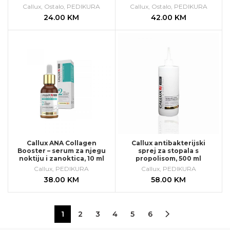
Callux
,
Ostalo
,
PEDIKURA
Callux
,
Ostalo
,
PEDIKURA
24.00
KM
42.00
KM
Callux ANA Collagen
Callux antibakterijski
Booster – serum za njegu
sprej za stopala s
noktiju i zanoktica, 10 ml
propolisom, 500 ml
Callux
,
PEDIKURA
Callux
,
PEDIKURA
38.00
KM
58.00
KM
1
2
3
4
5
6