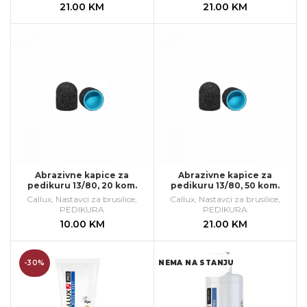
21.00
KM
21.00
KM
Abrazivne kapice za
Abrazivne kapice za
pedikuru 13/80, 20 kom.
pedikuru 13/80, 50 kom.
Callux
,
Nastavci za brusilice
,
Callux
,
Nastavci za brusilice
,
PEDIKURA
PEDIKURA
10.00
KM
21.00
KM
-30%
NEMA NA STANJU