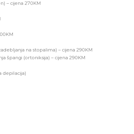
men) – cijena 270KM
M
a 200KM
 zadebljanja na stopalima) – cijena 290KM
ja špangi (ortoniksija) – cijena 290KM
a depilacija)