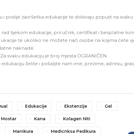
 i poslije završetka edukacije te dobivaju popust na svaku
 rad tijekom edukacije, priručnik, certifikat i besplatne kon
ukacije te ukoliko ne možete naći osobe na kojima ćete vj
datne naknade.
5! Za svaku edukaciju je broj mjesta OGRANIČEN
o edukaciju želite i pošaljite nam ime, prezime, adresu, grad
Dual
Edukacije
Ekstenzije
Gel
a Mostar
Kana
Kolagen Niti
Manikura
Medicnksa Pedikura