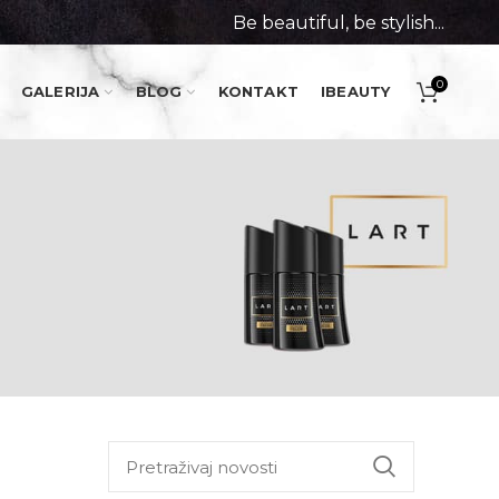
Be beautiful, be stylish...
0
GALERIJA
BLOG
KONTAKT
IBEAUTY