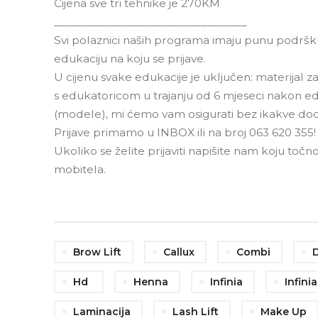
Cijena sve tri tehnike je 270KM
__________________________________
Svi polaznici naših programa imaju punu podršku
edukaciju na koju se prijave.
U cijenu svake edukacije je uključen: materijal za
s edukatoricom u trajanju od 6 mjeseci nakon ed
(modele), mi ćemo vam osigurati bez ikakve do
Prijave primamo u INBOX ili na broj 063 620 35
Ukoliko se želite prijaviti napišite nam koju točn
mobitela.
Brow Lift
Callux
Combi
Hd
Henna
Infinia
Infini
Laminacija
Lash Lift
Make Up