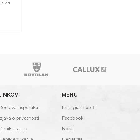
na za
LINKOVI
MENU
Dostava i isporuka
Instagram profil
Izjava o privatnosti
Facebook
Cjenik usluga
Nokti
Cjenik edukacija
Depilacija