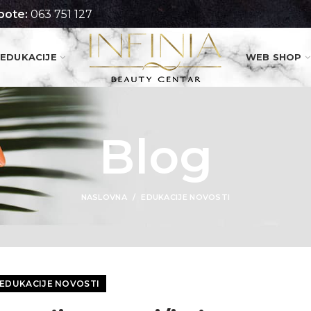
pote:
063 751 127
EDUKACIJE
WEB SHOP
Blog
NASLOVNA
EDUKACIJE NOVOSTI
EDUKACIJE NOVOSTI