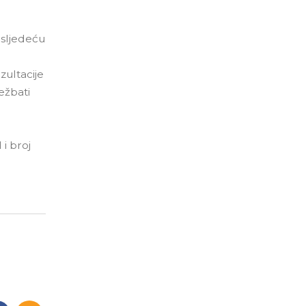
 sljedeću
zultacije
ežbati
 i broj