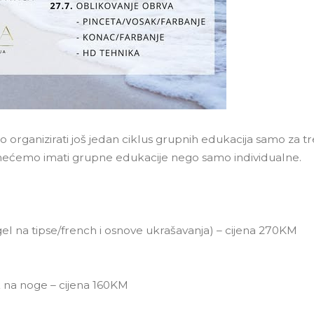
o organizirati još jedan ciklus grupnih edukacija samo za 
u nećemo imati grupne edukacije nego samo individualne.
 gel na tipse/french i osnove ukrašavanja) – cijena 270KM
lak na noge – cijena 160KM