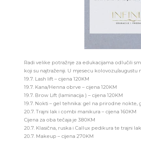
Radi velike potražnje za edukacijama odlučili sm
koji su najtraženiji. U mjesecu kolovozu/august
19.7. Lash lift – cijena 120KM
19.7. Kana/Henna obrve – cijena 120KM
19.7. Brow Lift (laminacija ) – cijena 120KM
19.7. Nokti – gel tehnika: gel na prirodne nokte,
20.7. Trajni lak i combi manikura – cijena 160KM
Cijena za oba tečaja je 380KM
20.7. Klasična, ruska i Callux pedikura te trajni 
20.7. Makeup – cijena 270KM