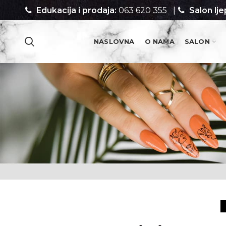
Edukacija i prodaja:
063 620 355
|
Salon lje
NASLOVNA
O NAMA
SALON
PROIZVODI