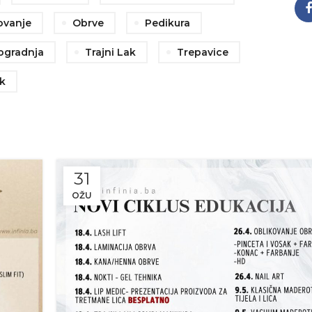
ovanje
Obrve
Pedikura
ogradnja
Trajni Lak
Trepavice
k
31
OŽU