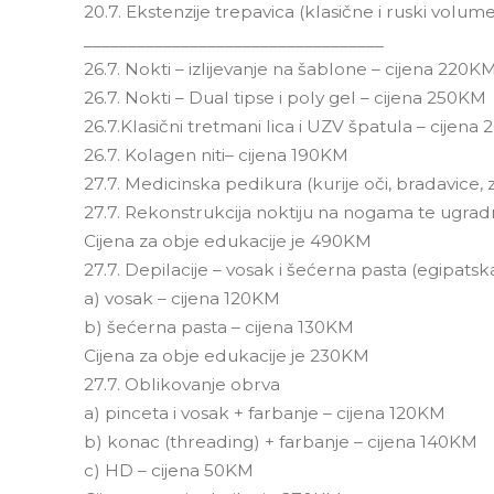
20.7. Ekstenzije trepavica (klasične i ruski volu
__________________________________
26.7. Nokti – izlijevanje na šablone – cijena 220K
26.7. Nokti – Dual tipse i poly gel – cijena 250KM
26.7.Klasični tretmani lica i UZV špatula – cijen
26.7. Kolagen niti– cijena 190KM
27.7. Medicinska pedikura (kurije oči, bradavice,
27.7. Rekonstrukcija noktiju na nogama te ugradn
Cijena za obje edukacije je 490KM
27.7. Depilacije – vosak i šećerna pasta (egipatsk
a) vosak – cijena 120KM
b) šećerna pasta – cijena 130KM
Cijena za obje edukacije je 230KM
27.7. Oblikovanje obrva
a) pinceta i vosak + farbanje – cijena 120KM
b) konac (threading) + farbanje – cijena 140KM
c) HD – cijena 50KM