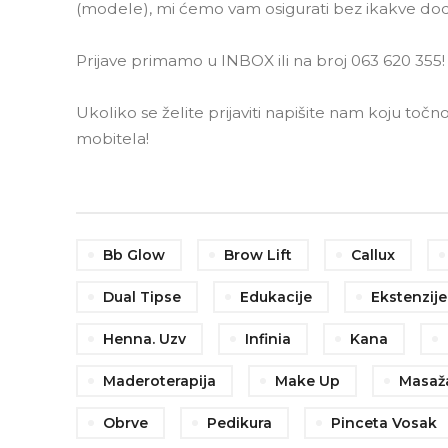
(modele), mi ćemo vam osigurati bez ikakve do
Prijave primamo u INBOX ili na broj 063 620 355
Ukoliko se želite prijaviti napišite nam koju točn
mobitela!
Bb Glow
Brow Lift
Callux
Dual Tipse
Edukacije
Ekstenzije
Henna. Uzv
Infinia
Kana
Maderoterapija
Make Up
Masaž
Obrve
Pedikura
Pinceta Vosak