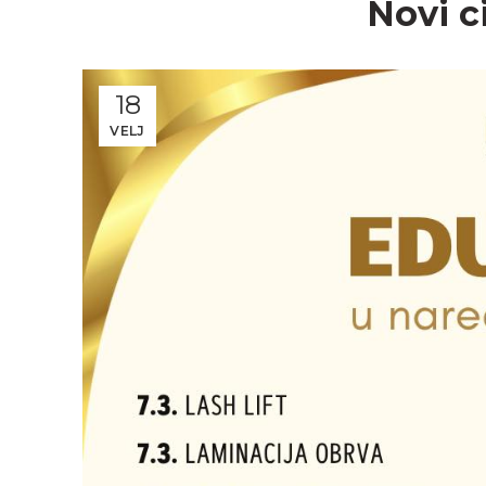
Novi c
18
VELJ