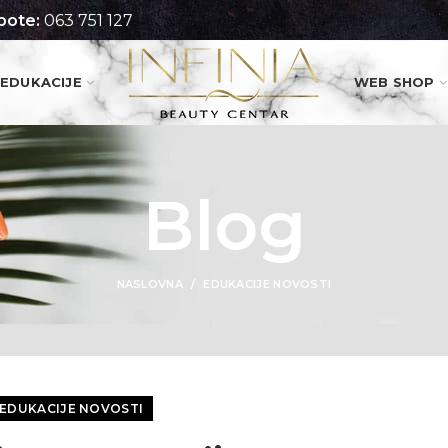
pote:
063 751 127
EDUKACIJE
WEB SHOP
Blog
NASLOVNA
EDUKACIJE NOVOSTI
EDUKACIJE NOVOSTI