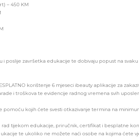
art) – 450 KM
M
KM
 i poslije završetka edukacije te dobivaju popust na svaku
BESPLATNO korištenje 6 mjeseci ibeauty aplikacije za zakazi
zarade i troškova te evidencije radnog vremena svih uposlen
e pomoću kojih ćete svesti otkazivanje termina na minimu
 rad tijekom edukacije, priručnik, certifikat i besplatne kon
ukacije te ukoliko ne možete naći osobe na kojima ćete vj