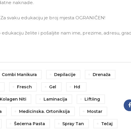
datne naknade.
! Za svaku edukaciju je broj mjesta OGRANIČEN!
o edukaciju želite i pošaljite nam ime, prezime, adresu, grad
Combi Manikura
Depilacije
Drenaža
Fresch
Gel
Hd
Kolagen Niti
Laminacija
Liftiing
a
Medicinska. Ortoniksija
Mostar
Šećerna Pasta
Spray Tan
Tečaj