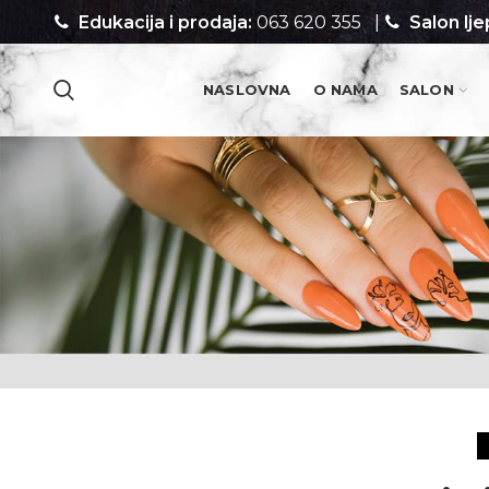
Edukacija i prodaja:
063 620 355
|
Salon lje
NASLOVNA
O NAMA
SALON
PROIZVODI