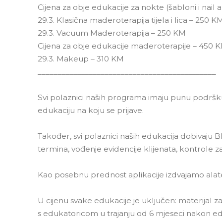
Cijena za obje edukacije za nokte (šabloni i nail 
29.3. Klasična maderoterapija tijela i lica – 250 K
29.3. Vacuum Maderoterapija – 250 KM
Cijena za obje edukacije maderoterapije – 450 
29.3. Makeup – 310 KM
_____________________________________________
Svi polaznici naših programa imaju punu podršku
edukaciju na koju se prijave.
Također, svi polaznici naših edukacija dobivaju 
termina, vođenje evidencije klijenata, kontrole 
Kao posebnu prednost aplikacije izdvajamo alat
U cijenu svake edukacije je uključen: materijal za
s edukatoricom u trajanju od 6 mjeseci nakon ed