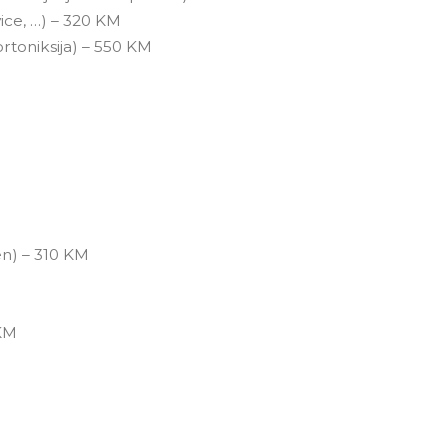
ivice, …) – 320 KM
ortoniksija) – 550 KM
en) – 310 KM
 KM