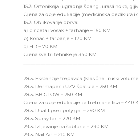
15.3. Ortoniksija (ugradnja špangi, urasli nokti, glj
Cijena za obje edukacije (medicinska pedikura i 
15.3. Oblikovanje obrva:
a) pinceta i vosak + farbanje – 150 KM
b) konac + farbanje – 170 KM
c) HD – 70 KM
Cijena sve tri tehnike je 340 KM
_____________________________________________
28.3. Ekstenzije trepavica (klasične i ruski volum
28.3. Dermapen i UZV špatula – 250 KM
28.3. BB GLOW – 250 KM
Cijena za obje edukacije za tretmane lica – 440
28.3. Dual tipse i poly gel – 290 KM
28.3. Spray tan – 220 KM
29.3. Izlijevanje na šablone – 290 KM
29.3. Nail Art – 210 KM