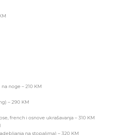
 KM
lak na noge – 210 KM
ing) – 290 KM
tipse, french i osnove ukrašavanja – 310 KM
M
 zadebljanja na stopalima) – 320 KM