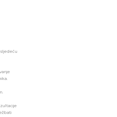
 sljedeću
vanje
ika.
m.
zultacije
ežbati