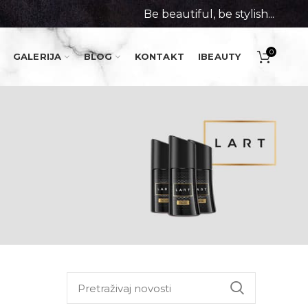
Be beautiful, be stylish...
0
GALERIJA
BLOG
KONTAKT
IBEAUTY