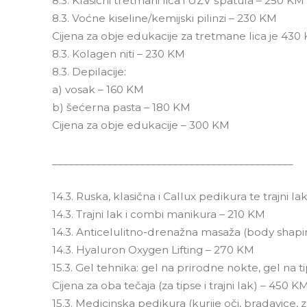
8.3. Klasični tretmani lica i UZV špatula – 250 KM
8.3. Voćne kiseline/kemijski pilinzi – 230 KM
Cijena za obje edukacije za tretmane lica je 430
8.3. Kolagen niti – 230 KM
8.3. Depilacije:
a) vosak – 160 KM
b) šećerna pasta – 180 KM
Cijena za obje edukacije – 300 KM
____________________________________________
14.3. Ruska, klasična i Callux pedikura te trajni 
14.3. Trajni lak i combi manikura – 210 KM
14.3. Anticelulitno-drenažna masaža (body shap
14.3. Hyaluron Oxygen Lifting – 270 KM
15.3. Gel tehnika: gel na prirodne nokte, gel na 
Cijena za oba tečaja (za tipse i trajni lak) – 450 K
15.3. Medicinska pedikura (kurije oči, bradavice,