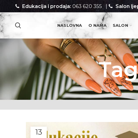
Edukacija i prodaja:
063 620 355
|
Salon lje
NASLOVNA
O NAMA
SALON
PROIZVODI
Tag
13