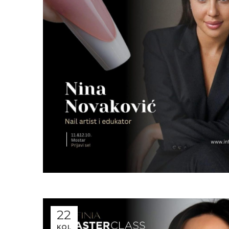
22
KOL