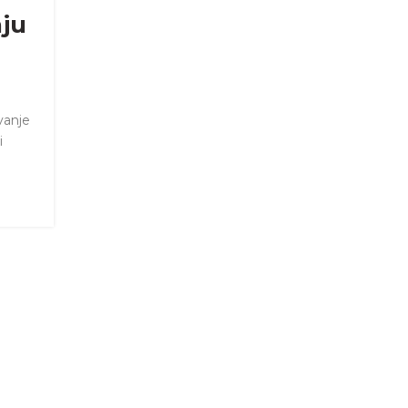
ju
vanje
i