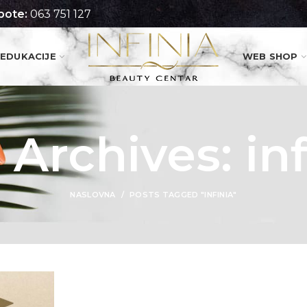
pote:
063 751 127
EDUKACIJE
WEB SHOP
 Archives: inf
NASLOVNA
POSTS TAGGED "INFINIA"