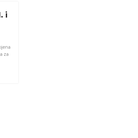
 i
cijena
a za