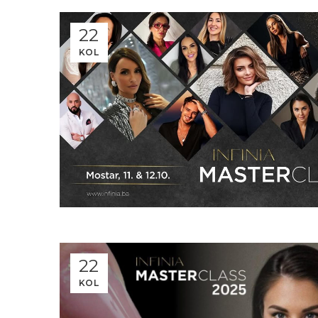
22
KOL
22
KOL