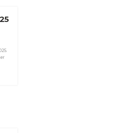
25
025.
ter