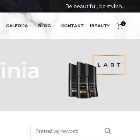
Be beautiful, be stylish...
0
GALERIJA
BLOG
KONTAKT
IBEAUTY
inia