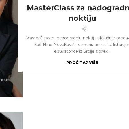
MasterClass za nadogradn
noktiju
MasterClass za nadogradnju noktiju uključuje preda
kod Nine Novaković, renomirane nail stilistkinje 
edukatorice iz Srbije s prek...
PROČITAJ VIŠE