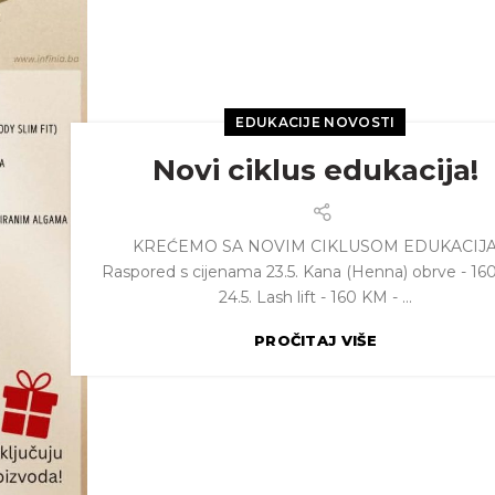
EDUKACIJE NOVOSTI
Novi ciklus edukacija!
KREĆEMO SA NOVIM CIKLUSOM EDUKACIJ
Raspored s cijenama 23.5. Kana (Henna) obrve - 1
24.5. Lash lift - 160 KM - ...
PROČITAJ VIŠE