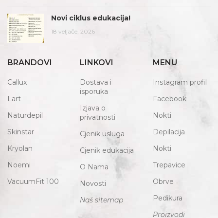
Novi ciklus edukacija!
18 veljače, 2026
BRANDOVI
LINKOVI
MENU
Callux
Dostava i
Instagram profil
isporuka
Lart
Facebook
Izjava o
Naturdepil
Nokti
privatnosti
Skinstar
Depilacija
Cjenik usluga
Kryolan
Nokti
Cjenik edukacija
Noemi
Trepavice
O Nama
VacuumFit 100
Obrve
Novosti
Pedikura
Naš sitemap
Proizvodi