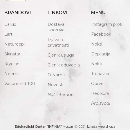
BRANDOVI
LINKOVI
MENU
Callux
Dostava i
Instagram profil
isporuka
Lart
Facebook
Izjava o
Naturdepil
Nokti
privatnosti
Skinstar
Depilacija
Cjenik usluga
Kryolan
Nokti
Cjenik edukacija
Noemi
Trepavice
O Nama
VacuumFit 100
Obrve
Novosti
Pedikura
Naš sitemap
Proizvodi
Edukacijski Centar "INFINIA"
Mostar
2021.
Izrada web shopa