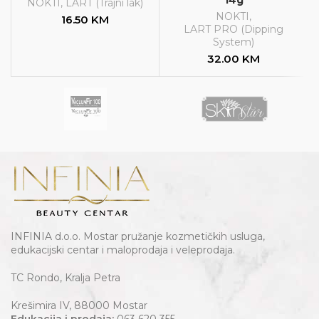
14g
NOKTI
,
LART (Trajni lak)
NOKTI
,
16.50
KM
LART PRO (Dipping
System)
32.00
KM
INFINIA d.o.o. Mostar pružanje kozmetičkih usluga,
edukacijski centar i maloprodaja i veleprodaja.
TC Rondo, Kralja Petra
Krešimira IV, 88000 Mostar