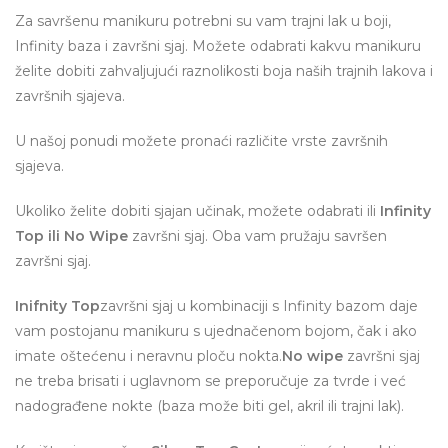
Za savršenu manikuru potrebni su vam trajni lak u boji,
Infinity baza i završni sjaj. Možete odabrati kakvu manikuru
želite dobiti zahvaljujući raznolikosti boja naših trajnih lakova i
završnih sjajeva.
U našoj ponudi možete pronaći različite vrste završnih
sjajeva.
Ukoliko želite dobiti sjajan učinak, možete odabrati ili
Infinity
Top ili No Wipe
završni sjaj. Oba vam pružaju savršen
završni sjaj.
Inifnity Top
završni sjaj u kombinaciji s Infinity bazom daje
vam postojanu manikuru s ujednačenom bojom, čak i ako
imate oštećenu i neravnu ploču nokta.
No wipe
završni sjaj
ne treba brisati i uglavnom se preporučuje za tvrde i već
nadograđene nokte (baza može biti gel, akril ili trajni lak).