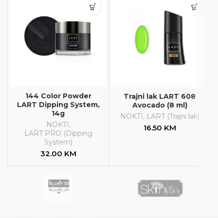
144 Color Powder
Trajni lak LART 608
LART Dipping System,
Avocado (8 ml)
14g
NOKTI
,
LART (Trajni lak)
NOKTI
,
16.50
KM
LART PRO (Dipping
System)
32.00
KM