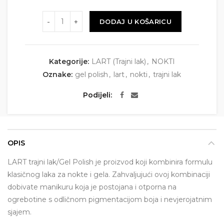
Količina
DODAJ U KOŠARICU
Kategorije:
LART (Trajni lak)
,
NOKTI
Oznake:
gel polish
,
lart
,
nokti
,
trajni lak
Podijeli
OPIS
LART trajni lak/Gel Polish je proizvod koji kombinira formulu
klasičnog laka za nokte i gela. Zahvaljujući ovoj kombinaciji
dobivate manikuru koja je postojana i otporna na
ogrebotine s odličnom pigmentacijom boja i nevjerojatnim
sjajem.