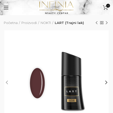
0
Početna
Proizvodi
NOKTI
LART (Trajni lak)
PROIZVODI