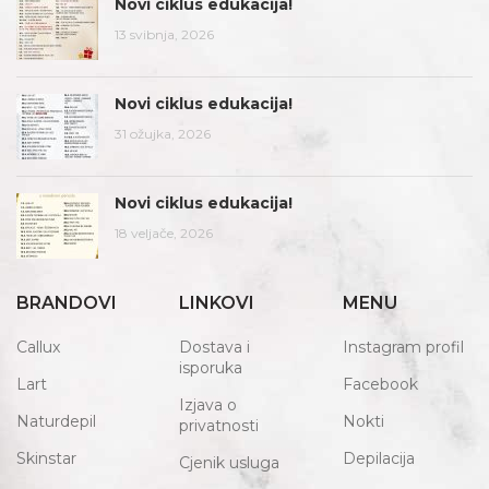
Novi ciklus edukacija!
13 svibnja, 2026
Novi ciklus edukacija!
31 ožujka, 2026
Novi ciklus edukacija!
18 veljače, 2026
BRANDOVI
LINKOVI
MENU
Callux
Dostava i
Instagram profil
isporuka
Lart
Facebook
Izjava o
Naturdepil
Nokti
privatnosti
Skinstar
Depilacija
Cjenik usluga