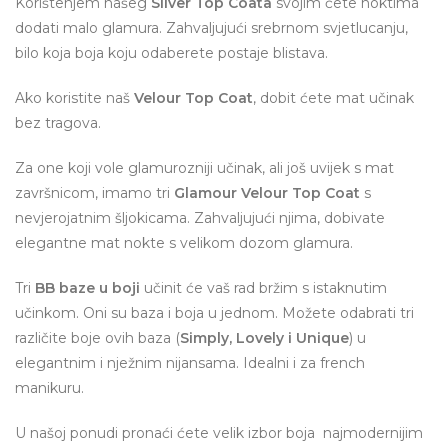
Korištenjem našeg
Silver Top Coata
svojim ćete noktima
dodati malo glamura. Zahvaljujući srebrnom svjetlucanju,
bilo koja boja koju odaberete postaje blistava.
Ako koristite naš
Velour Top Coat
, dobit ćete mat učinak
bez tragova.
Za one koji vole glamurozniji učinak, ali još uvijek s mat
završnicom, imamo tri
Glamour Velour Top Coat
s
nevjerojatnim šljokicama. Zahvaljujući njima, dobivate
elegantne mat nokte s velikom dozom glamura.
Tri
BB baze u boji
učinit će vaš rad bržim s istaknutim
učinkom. Oni su baza i boja u jednom. Možete odabrati tri
različite boje ovih baza (
Simply, Lovely i Unique
) u
elegantnim i nježnim nijansama. Idealni i za french
manikuru.
U našoj ponudi pronaći ćete velik izbor boja najmodernijim