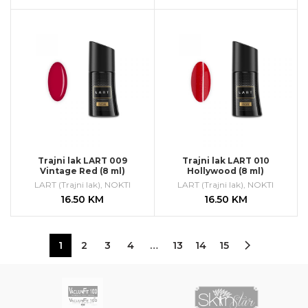
Trajni lak LART 009
Trajni lak LART 010
Vintage Red (8 ml)
Hollywood (8 ml)
LART (Trajni lak)
,
NOKTI
LART (Trajni lak)
,
NOKTI
16.50
KM
16.50
KM
1
2
3
4
…
13
14
15