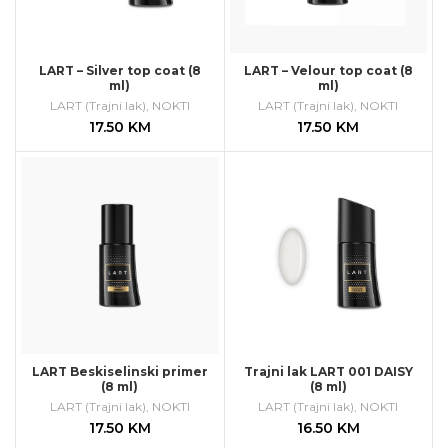
LART – Silver top coat (8
LART – Velour top coat (8
ml)
ml)
LART (Trajni lak)
,
NOKTI
LART (Trajni lak)
,
NOKTI
17.50
KM
17.50
KM
LART Beskiselinski primer
Trajni lak LART 001 DAISY
(8 ml)
(8 ml)
LART (Trajni lak)
,
NOKTI
LART (Trajni lak)
,
NOKTI
17.50
KM
16.50
KM