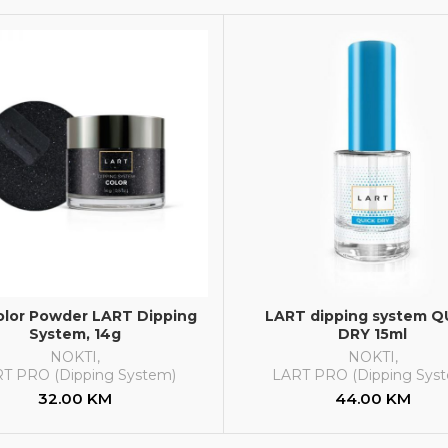
olor Powder LART Dipping
LART dipping system Q
System, 14g
DRY 15ml
NOKTI
,
NOKTI
,
T PRO (Dipping System)
LART PRO (Dipping Sys
32.00
KM
44.00
KM