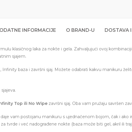
ODATNE INFORMACIJE
O BRAND-U
DOSTAVA I
ormulu klasičnog laka za nokte i gela. Zahvaljujući ovoj kombinaci
atnim sjajem.
Infinity baza i završni sjaj. Možete odabrati kakvu manikuru želite 
sjajeva.
nfinity Top ili No Wipe
završni sjaj. Oba vam pružaju savršen završ
zom daje vam postojanu manikuru s ujednačenom bojom, čak i ako 
a tvrde i već nadograđene nokte (baza može biti gel, akril ili trajn