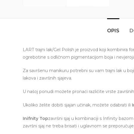
OPIS
D
LART trajni lak/Gel Polish je proizvod koji kombinira f
ogrebotine s odličnom pigmentacijom boja i nevjeroj
Za savršenu manikuru potrebni su vam trajni lak u boji, 
lakova i završnih sjajeva.
U našoj ponudi možete pronaći različite vrste završnih 
Ukoliko želite dobiti sjajan učinak, možete odabrati ili
I
Inifnity Top
završni sjaj u kombinaciji s Infinity ba
završni sjaj ne treba brisati i uglavnom se preporučuje z