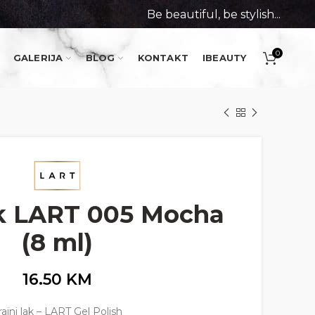
Be beautiful, be stylish...
0
GALERIJA
BLOG
KONTAKT
IBEAUTY
ak LART 005 Mocha
(8 ml)
16.50
KM
rajni lak – LART Gel Polish