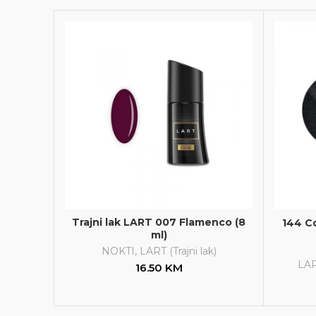
Trajni lak LART 007 Flamenco (8
144 C
ml)
NOKTI
,
LART (Trajni lak)
LAR
16.50
KM