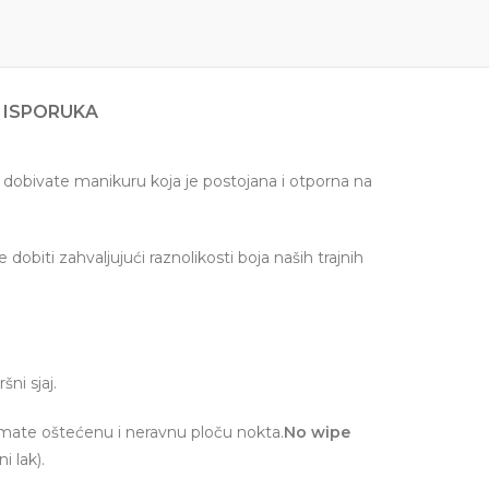
 ISPORUKA
ji dobivate manikuru koja je postojana i otporna na
dobiti zahvaljujući raznolikosti boja naših trajnih
ni sjaj.
imate oštećenu i neravnu ploču nokta.
No wipe
i lak).