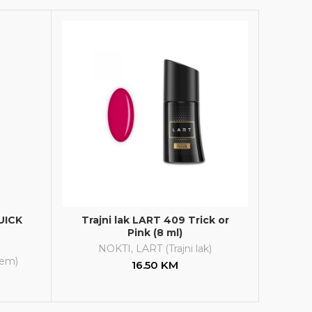
UICK
Trajni lak LART 409 Trick or
Pink (8 ml)
NOKTI
,
LART (Trajni lak)
tem)
16.50
KM