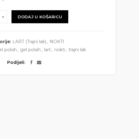
DODAJ U KOŠARICU
orije:
LART (Trajni lak)
,
NOKTI
el polish
,
gel polsih
,
lart
,
nokti
,
trajni lak
Podijeli