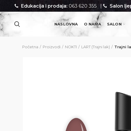
Edukacija i prodaja:
063 620 355
|
Salon lje
NASLOVNA
O NAMA
SALON
PROIZVODI
Početna
Proizvodi
NOKTI
LART (Trajni lak)
Trajni 