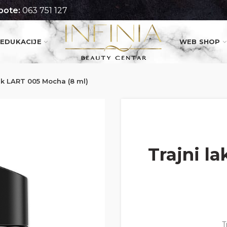
pote:
063 751 127
EDUKACIJE
WEB SHOP
lak LART 005 Mocha (8 ml)
Trajni l
T