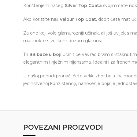
Korištenjem našeg
Silver Top Coata
svojim ćete nokt
Ako koristite naš
Velour Top Coat
, dobit ćete mat uč
Za one koji vole glamurozniji učinak, ali još uvijek s
mat nokte s velikom dozom glamura.
Tri
BB baze u boji
učinit će vaš rad bržim s istaknutim
elegantnim i nježnim nijansama. Idealni i za french m
U našoj ponudi pronaći ćete velik izbor boja najmod
jedinstvenoj konzistenciji, nanošenje boja je jednostavno
POVEZANI PROIZVODI