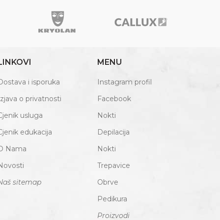
LINKOVI
MENU
Dostava i isporuka
Instagram profil
Izjava o privatnosti
Facebook
Cjenik usluga
Nokti
Cjenik edukacija
Depilacija
O Nama
Nokti
Novosti
Trepavice
Naš sitemap
Obrve
Pedikura
Proizvodi