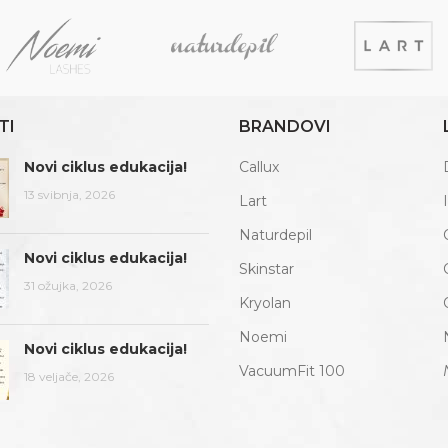
TI
BRANDOVI
Novi ciklus edukacija!
Callux
13 svibnja, 2026
Lart
Naturdepil
Novi ciklus edukacija!
Skinstar
31 ožujka, 2026
Kryolan
Noemi
Novi ciklus edukacija!
VacuumFit 100
18 veljače, 2026