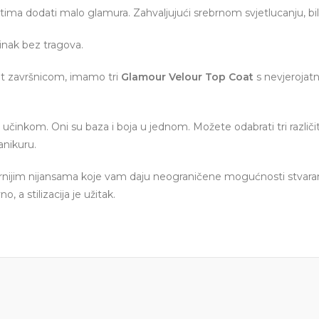
ima dodati malo glamura. Zahvaljujući srebrnom svjetlucanju, bilo
inak bez tragova.
 mat završnicom, imamo tri
Glamour Velour Top Coat
s nevjerojat
 učinkom. Oni su baza i boja u jednom. Možete odabrati tri različi
anikuru.
ernijim nijansama koje vam daju neograničene mogućnosti stvaran
, a stilizacija je užitak.