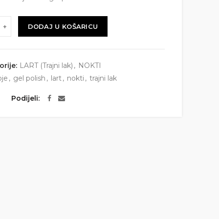
DODAJ U KOŠARICU
orije:
LART (Trajni lak)
,
NOKTI
oje
,
gel polish
,
lart
,
nokti
,
trajni lak
Podijeli