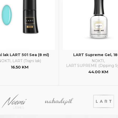
ni lak LART 501 Sea (8 ml)
LART Supreme Gel, 18
NOKTI
,
LART (Trajni lak)
NOKTI
,
LART SUPREME (Dipping S
16.50
KM
44.00
KM