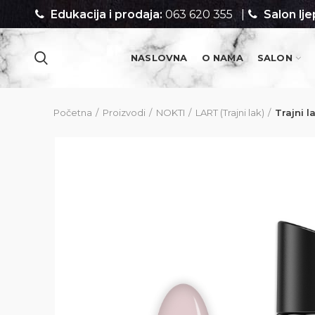
Edukacija i prodaja:
063 620 355
|
Salon lje
NASLOVNA
O NAMA
SALON
PROIZVODI
Početna
Proizvodi
NOKTI
LART (Trajni lak)
Trajni l