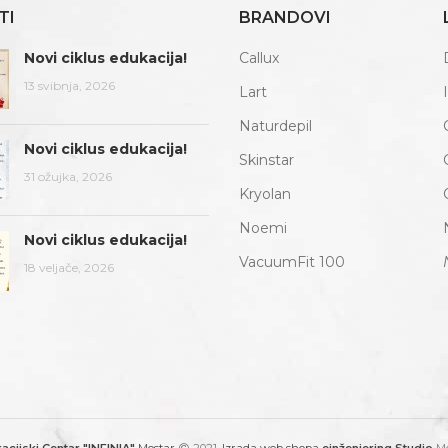
TI
BRANDOVI
Novi ciklus edukacija!
Callux
13 svibnja, 2026
Lart
Naturdepil
Novi ciklus edukacija!
Skinstar
31 ožujka, 2026
Kryolan
Noemi
Novi ciklus edukacija!
VacuumFit 100
18 veljače, 2026