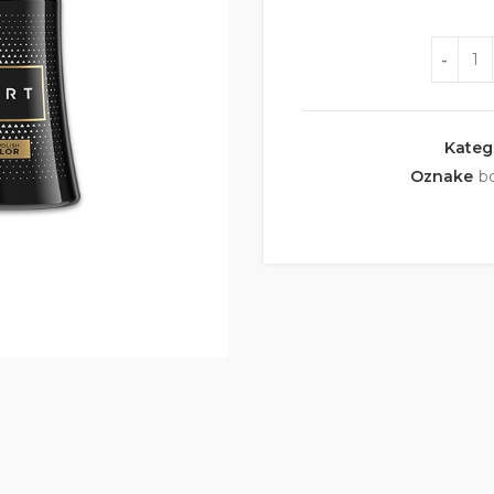
Količina
Kateg
Oznake
b