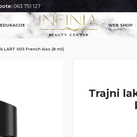
pote:
063 751 127
EDUKACIJE
WEB SHOP
ak LART 003 French kiss (8 ml)
Trajni l