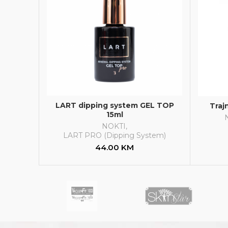
LART dipping system GEL TOP
Traj
15ml
NOKTI
,
LART PRO (Dipping System)
44.00
KM