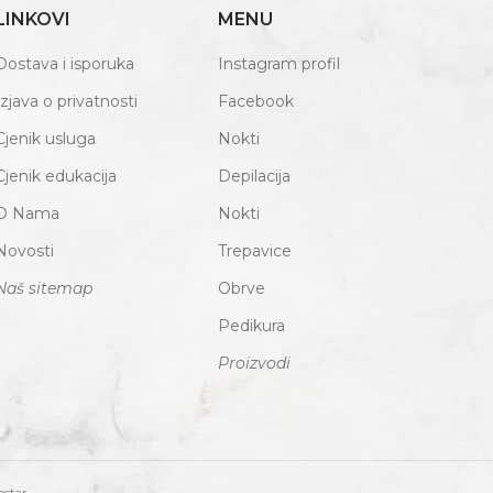
LINKOVI
MENU
Dostava i isporuka
Instagram profil
Izjava o privatnosti
Facebook
Cjenik usluga
Nokti
Cjenik edukacija
Depilacija
O Nama
Nokti
Novosti
Trepavice
Naš sitemap
Obrve
Pedikura
Proizvodi