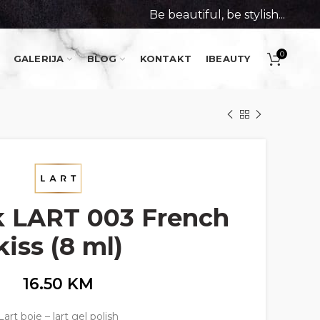
Be beautiful, be stylish...
0
GALERIJA
BLOG
KONTAKT
IBEAUTY
ak LART 003 French
kiss (8 ml)
16.50
KM
Lart boje – lart gel polish