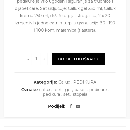
pedikure je vrlo ugodan i siguran je za trudnice i
dijabetičare. Set uključuje: Callux gel 250 ml, Callux
kremu 250 ml, držač turpija, strugalicu, 2 x 20
izmjenjivih jednokratnih turpija granulacije 80 i 150
i 100 kom. maramica (flastera).
Količina
DODAJ U KOŠARICU
Kategorije:
Callux
,
PEDIKURA
Oznake
callux
,
feet
,
gel
,
paket
,
pedicure
,
pedikura
,
set
,
stopala
Podijeli