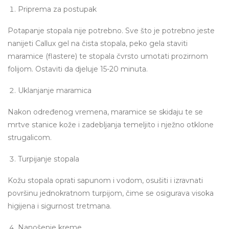
Priprema za postupak
Potapanje stopala nije potrebno. Sve što je potrebno jeste
nanijeti Callux gel na čista stopala, peko gela staviti
maramice (flastere) te stopala čvrsto umotati prozirnom
folijom. Ostaviti da djeluje 15-20 minuta.
Uklanjanje maramica
Nakon određenog vremena, maramice se skidaju te se
mrtve stanice kože i zadebljanja temeljito i nježno otklone
strugalicom.
Turpijanje stopala
Kožu stopala oprati sapunom i vodom, osušiti i izravnati
površinu jednokratnom turpijom, čime se osigurava visoka
higijena i sigurnost tretmana.
Nanošenje kreme