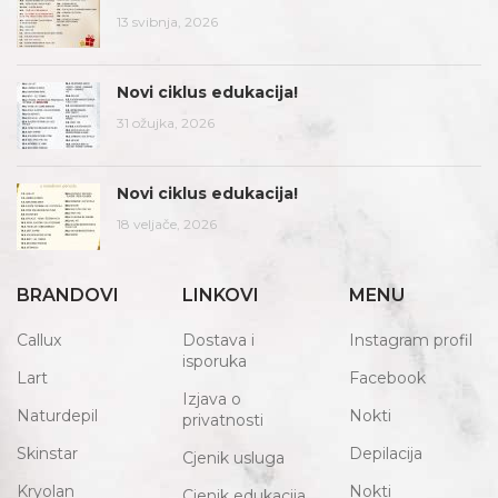
13 svibnja, 2026
Novi ciklus edukacija!
31 ožujka, 2026
Novi ciklus edukacija!
18 veljače, 2026
BRANDOVI
LINKOVI
MENU
Callux
Dostava i
Instagram profil
isporuka
Lart
Facebook
Izjava o
Naturdepil
Nokti
privatnosti
Skinstar
Depilacija
Cjenik usluga
Kryolan
Nokti
Cjenik edukacija