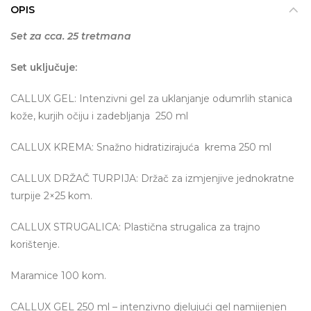
OPIS
Set za cca. 25 tretmana
Set uključuje:
CALLUX GEL: Intenzivni gel za uklanjanje odumrlih stanica
kože, kurjih očiju i zadebljanja 250 ml
CALLUX KREMA: Snažno hidratizirajuća krema 250 ml
CALLUX DRŽAČ TURPIJA: Držač za izmjenjive jednokratne
turpije 2×25 kom.
CALLUX STRUGALICA: Plastična strugalica za trajno
korištenje.
Maramice 100 kom.
CALLUX GEL 250 ml – intenzivno djelujući gel namijenjen