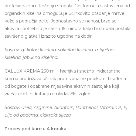
profesionalnom liječenju stopala. Gel formula sastavljena od
organskih kiselina omogućuje učinkovito otapanje mrtve
kože s područja pete. Jednostavno se nanosi, brzo se
aktivira i potrebno je samo 15 minuta kako bi stopala postala
savršeno glatka i izrazito ugodna na dodir.
Sastav: glikolna kiselina, salicilna kiselina, mliječna
kiselina, jabučna kiselina.
CALLUX KREMA 250 ml – hranjiva i snažno hidratantna
krema produžava učinak profesionalne pedikure. Izrađena
od bogate i odabrane mješavine aktivnih sastojaka koji
vraćaju koži hidrataciju i mladalački izgled.
Sastav: Urea, Arginine, Allantoin, Panthenol, Vitamin A, E,
ulje od badema, ekstrakt sljeza.
Proces pedikure u 4 koraka: