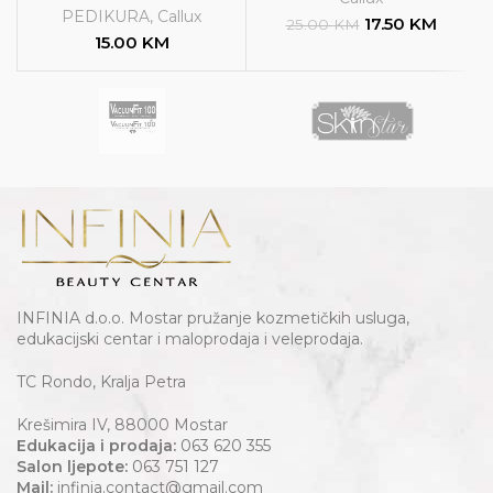
PEDIKURA
,
Callux
17.50
KM
25.00
KM
15.00
KM
INFINIA d.o.o. Mostar pružanje kozmetičkih usluga,
edukacijski centar i maloprodaja i veleprodaja.
TC Rondo, Kralja Petra
Krešimira IV, 88000 Mostar
Edukacija i prodaja:
063 620 355
Salon ljepote:
063 751 127
Mail:
infinia.contact@gmail.com