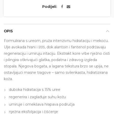
Podijeli
OPIS
Formulirana s ureom, pruža intenzivnu hidrataciju i mekoću.
Ulje avokada hrani i štiti, dok alantoin i fantenol podržavaju
regeneraciju i umiruju iritaciju. Ekstrakt kore vrbe nježno čisti
i pilingira otkrivajući glatka, podatna i zdravog izgleda
stopala. Njegova bogata, a lagana tekstura brzo se upija, ne
ostavljajući masne tragove – samo svilenkasta, hidratizirana
koža.
duboka hidratacija s 15% uree
regenerira i zaglađuje suhu kožu
umiruje i omekšava hrapava područja
nježna eksfolijacija i čišćenje