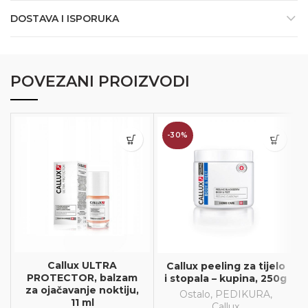
DOSTAVA I ISPORUKA
POVEZANI PROIZVODI
-30%
Callux ULTRA
Callux peeling za tijelo
PROTECTOR, balzam
i stopala – kupina, 250g
za ojačavanje noktiju,
Ostalo
,
PEDIKURA
,
11 ml
Callux