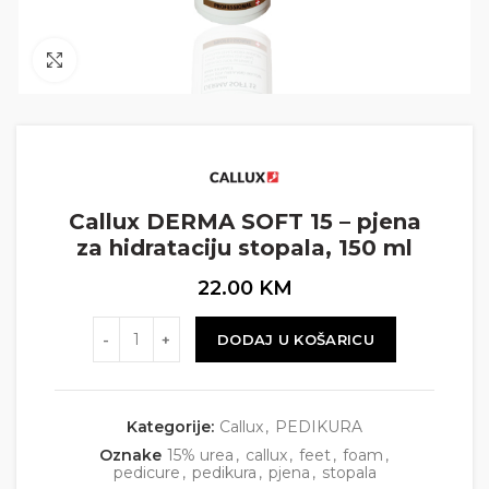
Click to enlarge
Callux DERMA SOFT 15 – pjena
za hidrataciju stopala, 150 ml
22.00
KM
Količina
DODAJ U KOŠARICU
Kategorije:
Callux
,
PEDIKURA
Oznake
15% urea
,
callux
,
feet
,
foam
,
pedicure
,
pedikura
,
pjena
,
stopala