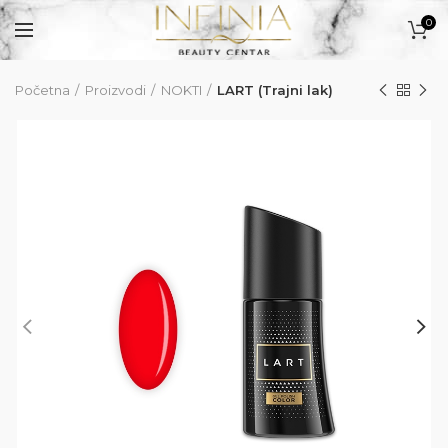
0
Početna
Proizvodi
NOKTI
LART (Trajni lak)
PROIZVODI