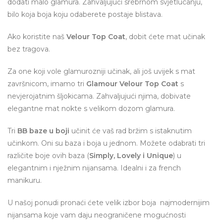
dodati malo glamura. Zahvaljujući srebrnom svjetlucanju,
bilo koja boja koju odaberete postaje blistava.
Ako koristite naš
Velour Top Coat
, dobit ćete mat učinak
bez tragova.
Za one koji vole glamurozniji učinak, ali još uvijek s mat
završnicom, imamo tri
Glamour Velour Top Coat
s
nevjerojatnim šljokicama. Zahvaljujući njima, dobivate
elegantne mat nokte s velikom dozom glamura.
Tri
BB baze u boji
učinit će vaš rad bržim s istaknutim
učinkom. Oni su baza i boja u jednom. Možete odabrati tri
različite boje ovih baza (
Simply, Lovely i Unique
) u
elegantnim i nježnim nijansama. Idealni i za french
manikuru.
U našoj ponudi pronaći ćete velik izbor boja najmodernijim
nijansama koje vam daju neograničene mogućnosti