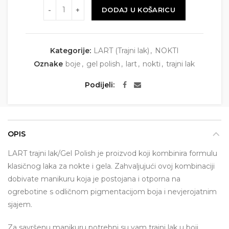
Količina
DODAJ U KOŠARICU
Kategorije:
LART (Trajni lak)
,
NOKTI
Oznake
boje
,
gel polish
,
lart
,
nokti
,
trajni lak
Podijeli
OPIS
LART trajni lak/Gel Polish je proizvod koji kombinira formulu
klasičnog laka za nokte i gela. Zahvaljujući ovoj kombinaciji
dobivate manikuru koja je postojana i otporna na
ogrebotine s odličnom pigmentacijom boja i nevjerojatnim
sjajem.
Za savršenu manikuru potrebni su vam trajni lak u boji,