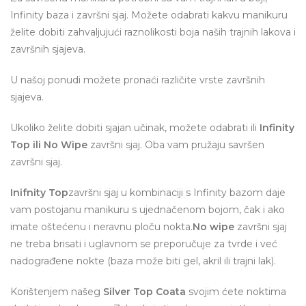
Infinity baza i završni sjaj. Možete odabrati kakvu manikuru
želite dobiti zahvaljujući raznolikosti boja naših trajnih lakova i
završnih sjajeva.
U našoj ponudi možete pronaći različite vrste završnih
sjajeva.
Ukoliko želite dobiti sjajan učinak, možete odabrati ili
Infinity
Top ili No Wipe
završni sjaj. Oba vam pružaju savršen
završni sjaj.
Inifnity Top
završni sjaj u kombinaciji s Infinity bazom daje
vam postojanu manikuru s ujednačenom bojom, čak i ako
imate oštećenu i neravnu ploču nokta.
No wipe
završni sjaj
ne treba brisati i uglavnom se preporučuje za tvrde i već
nadograđene nokte (baza može biti gel, akril ili trajni lak).
Korištenjem našeg
Silver Top Coata
svojim ćete noktima