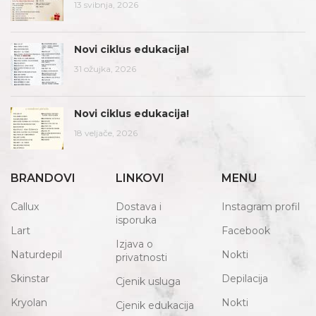
13 svibnja, 2026
Novi ciklus edukacija!
31 ožujka, 2026
Novi ciklus edukacija!
18 veljače, 2026
BRANDOVI
LINKOVI
MENU
Callux
Dostava i
Instagram profil
isporuka
Lart
Facebook
Izjava o
Naturdepil
Nokti
privatnosti
Skinstar
Depilacija
Cjenik usluga
Kryolan
Nokti
Cjenik edukacija