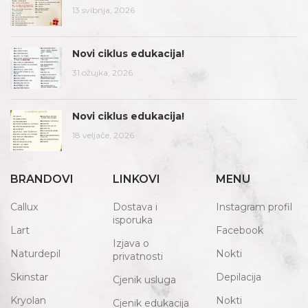
13 svibnja, 2026
Novi ciklus edukacija!
31 ožujka, 2026
Novi ciklus edukacija!
18 veljače, 2026
BRANDOVI
LINKOVI
MENU
Callux
Dostava i
Instagram profil
isporuka
Lart
Facebook
Izjava o
Naturdepil
Nokti
privatnosti
Skinstar
Depilacija
Cjenik usluga
Kryolan
Nokti
Cjenik edukacija