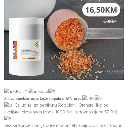
AKCIJA
-50%
𝐒𝐨𝐥 𝐳𝐚 𝐨𝐦𝐞𝐤š𝐚𝐯𝐚𝐧𝐣𝐞 𝐤𝐨ž𝐞 𝐬𝐭𝐨𝐩𝐚𝐥𝐚 𝐬 𝟒𝟓% 𝐮𝐫𝐞𝐞
Callux sol za pedikuru Regular ili Orange, 1kg po
akcijskoj cijeni sada iznosi 16,50KM (redovna cijena 33KM)
Visoka koncentracija uree ima omekšavajući učinak na suhu,