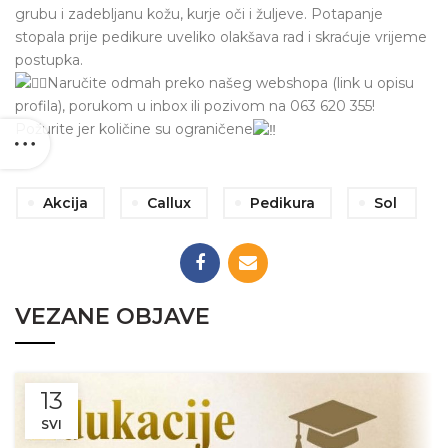
grubu i zadebljanu kožu, kurje oči i žuljeve. Potapanje
stopala prije pedikure uveliko olakšava rad i skraćuje vrijeme
postupka.
Naručite odmah preko našeg webshopa (link u opisu
profila), porukom u inbox ili pozivom na 063 620 355!
Požurite jer količine su ograničene
Akcija
Callux
Pedikura
Sol
VEZANE OBJAVE
13
SVI