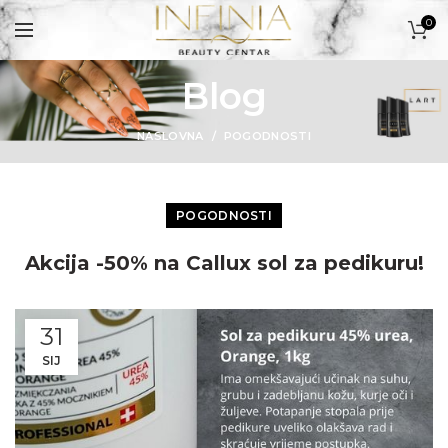
0
Blog
PROIZVODI
NASLOVNA
POGODNOSTI
POGODNOSTI
Akcija -50% na Callux sol za pedikuru!
31
SIJ