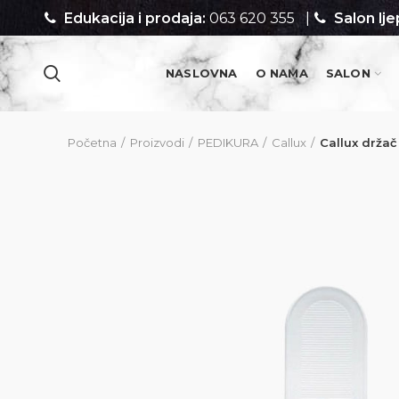
Edukacija i prodaja:
063 620 355
|
Salon lje
NASLOVNA
O NAMA
SALON
PROIZVODI
Početna
Proizvodi
PEDIKURA
Callux
Callux držač