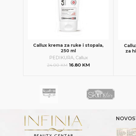
Callux krema za ruke i stopala,
Call
250 ml
za h
PEDIKURA
,
Callux
16.80
KM
24.00
KM
NOVOS