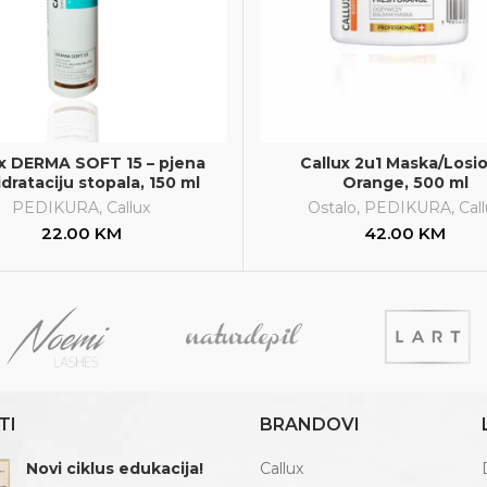
ux DERMA SOFT 15 – pjena
Callux 2u1 Maska/Losio
idrataciju stopala, 150 ml
Orange, 500 ml
PEDIKURA
,
Callux
Ostalo
,
PEDIKURA
,
Cal
22.00
KM
42.00
KM
TI
BRANDOVI
Novi ciklus edukacija!
Callux