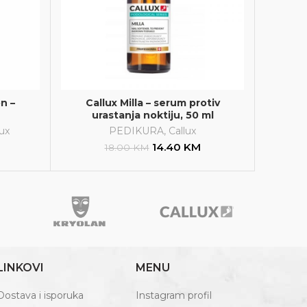
n –
Callux Milla – serum protiv
urastanja noktiju, 50 ml
lux
PEDIKURA
,
Callux
14.40
KM
18.00
KM
LINKOVI
MENU
Dostava i isporuka
Instagram profil