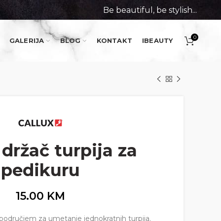
Be beautiful, be stylish...
0
GALERIJA
BLOG
KONTAKT
IBEAUTY
 držač turpija za
pedikuru
15.00
KM
područjem za umetanje jednokratnih turpija.