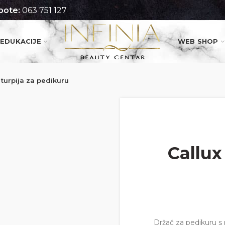
pote:
063 751 127
EDUKACIJE
WEB SHOP
 turpija za pedikuru
Callux
Držač za pedikuru s 