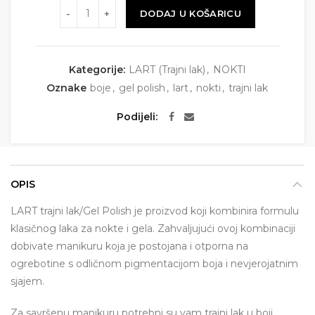
Količina
DODAJ U KOŠARICU
Kategorije:
LART (Trajni lak)
,
NOKTI
Oznake
boje
,
gel polish
,
lart
,
nokti
,
trajni lak
Podijeli
OPIS
LART trajni lak/Gel Polish je proizvod koji kombinira formulu
klasičnog laka za nokte i gela. Zahvaljujući ovoj kombinaciji
dobivate manikuru koja je postojana i otporna na
ogrebotine s odličnom pigmentacijom boja i nevjerojatnim
sjajem.
Za savršenu manikuru potrebni su vam trajni lak u boji,