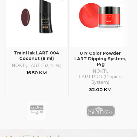
Trajni lak LART 004
017 Color Powder
Coconut (8 ml)
LART Dipping System,
14g
NOKTI
,
LART (Trajni lak)
NOKTI
,
16.50
KM
LART PRO (Dipping
System)
32.00
KM