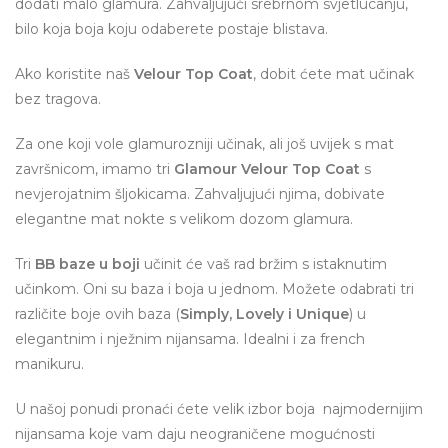
dodati malo glamura. Zahvaljujući srebrnom svjetlucanju,
bilo koja boja koju odaberete postaje blistava.
Ako koristite naš
Velour Top Coat
, dobit ćete mat učinak
bez tragova.
Za one koji vole glamurozniji učinak, ali još uvijek s mat
završnicom, imamo tri
Glamour Velour Top Coat
s
nevjerojatnim šljokicama. Zahvaljujući njima, dobivate
elegantne mat nokte s velikom dozom glamura.
Tri
BB baze u boji
učinit će vaš rad bržim s istaknutim
učinkom. Oni su baza i boja u jednom. Možete odabrati tri
različite boje ovih baza (
Simply, Lovely i Unique
) u
elegantnim i nježnim nijansama. Idealni i za french
manikuru.
U našoj ponudi pronaći ćete velik izbor boja najmodernijim
nijansama koje vam daju neograničene mogućnosti