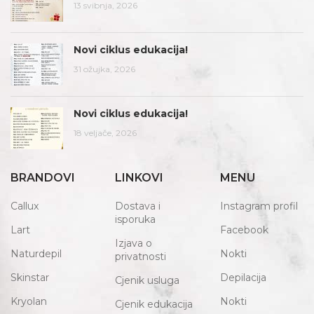
13 svibnja, 2026
Novi ciklus edukacija!
31 ožujka, 2026
Novi ciklus edukacija!
18 veljače, 2026
BRANDOVI
LINKOVI
MENU
Callux
Dostava i
Instagram profil
isporuka
Lart
Facebook
Izjava o
Naturdepil
Nokti
privatnosti
Skinstar
Depilacija
Cjenik usluga
Kryolan
Nokti
Cjenik edukacija