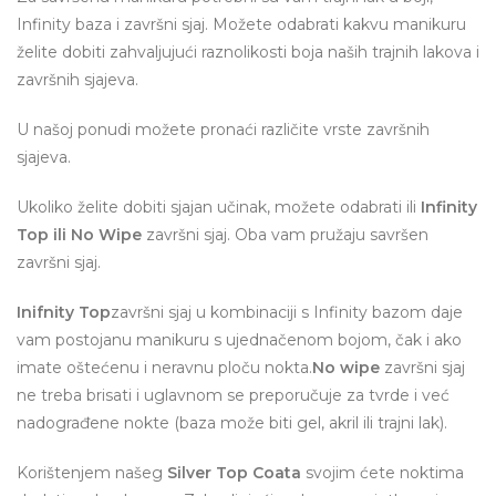
Infinity baza i završni sjaj. Možete odabrati kakvu manikuru
želite dobiti zahvaljujući raznolikosti boja naših trajnih lakova i
završnih sjajeva.
U našoj ponudi možete pronaći različite vrste završnih
sjajeva.
Ukoliko želite dobiti sjajan učinak, možete odabrati ili
Infinity
Top ili No Wipe
završni sjaj. Oba vam pružaju savršen
završni sjaj.
Inifnity Top
završni sjaj u kombinaciji s Infinity bazom daje
vam postojanu manikuru s ujednačenom bojom, čak i ako
imate oštećenu i neravnu ploču nokta.
No wipe
završni sjaj
ne treba brisati i uglavnom se preporučuje za tvrde i već
nadograđene nokte (baza može biti gel, akril ili trajni lak).
Korištenjem našeg
Silver Top Coata
svojim ćete noktima