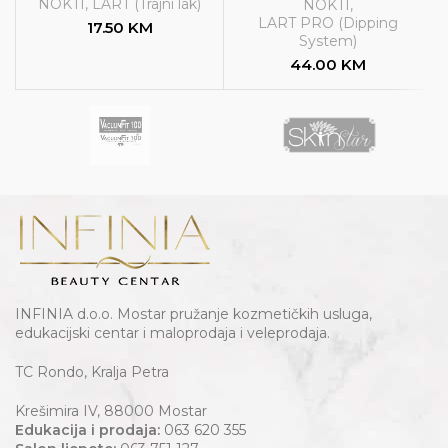
NOKTI
,
LART (Trajni lak)
NOKTI
,
LART PRO (Dipping
17.50
KM
System)
44.00
KM
INFINIA d.o.o. Mostar pružanje kozmetičkih usluga,
edukacijski centar i maloprodaja i veleprodaja.
TC Rondo, Kralja Petra
Krešimira IV, 88000 Mostar
Edukacija i prodaja:
063 620 355