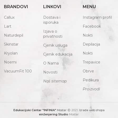
BRANDOVI
LINKOVI
MENU
Callux
Dostava i
Instagram profil
isporuka
Lart
Facebook
Izjava o
Naturdepil
Nokti
privatnosti
Skinstar
Depilacija
Cjenik usluga
Kryolan
Nokti
Cjenik edukacija
Noemi
Trepavice
O Nama
VacuumFit 100
Obrve
Novosti
Pedikura
Naš sitemap
Proizvodi
Edukacijski Centar "INFINIA"
Mostar
2021.
Izrada web shopa
einženjering Studio
Mostar.