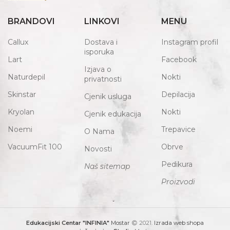
BRANDOVI
LINKOVI
MENU
Callux
Dostava i
Instagram profil
isporuka
Lart
Facebook
Izjava o
Naturdepil
Nokti
privatnosti
Skinstar
Depilacija
Cjenik usluga
Kryolan
Nokti
Cjenik edukacija
Noemi
Trepavice
O Nama
VacuumFit 100
Obrve
Novosti
Pedikura
Naš sitemap
Proizvodi
Edukacijski Centar "INFINIA"
Mostar
2021.
Izrada web shopa