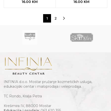
16.00
KM
16.00
KM
1
2
INFINIA d.o.o. Mostar pružanje kozmetičkih usluga,
edukacijski centar i maloprodaja i veleprodaja.
TC Rondo, Kralja Petra
Krešimira IV, 88000 Mostar
Edukacija i prodaja:
063 620 355