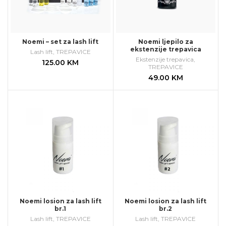
Noemi – set za lash lift
Noemi ljepilo za
ekstenzije trepavica
Lash lift
,
TREPAVICE
Ekstenzije trepavica
,
125.00
KM
TREPAVICE
49.00
KM
Noemi losion za lash lift
Noemi losion za lash lift
br.1
br.2
Lash lift
,
TREPAVICE
Lash lift
,
TREPAVICE