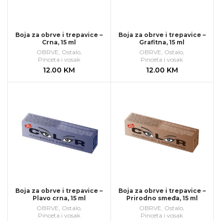
Boja za obrve i trepavice –
Boja za obrve i trepavice –
Crna, 15 ml
Grafitna, 15 ml
OBRVE
,
Ostalo
,
OBRVE
,
Ostalo
,
Pinceta i vosak
Pinceta i vosak
12.00
KM
12.00
KM
Boja za obrve i trepavice –
Boja za obrve i trepavice –
Plavo crna, 15 ml
Prirodno smeđa, 15 ml
OBRVE
,
Ostalo
,
OBRVE
,
Ostalo
,
Pinceta i vosak
Pinceta i vosak