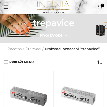
0
trepavice
PROIZVODI
PROIZVODI
Početna
Proizvodi
Proizvodi označeni “trepavice”
PRIKAŽI MENU