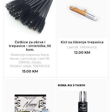
Četkice za obrve i
Kist za čišćenje trepavica
trepavice – sintetičke, 50
Lash lift
,
TREPAVICE
kom.
12.00
KM
Ekstenzije trepavica
,
Kana
,
Konac
,
Laminacija
,
Lash lift
,
OBRVE
,
Ostalo
,
Pinceta i vosak
,
TREPAVICE
15.00
KM
NEMA NA STANJU