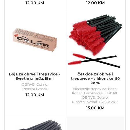
12.00
KM
12.00
KM
Boja za obrve i trepavice –
Četkice za obrve i
Svjetlo smeđa, 15 ml
trepavice – silikonske, 50
kom.
OBRVE
,
Ostalo
,
Pinceta i vosak
Ekstenzije trepavica
,
Kana
,
Konac
,
Laminacija
,
Lash lift
,
12.00
KM
OBRVE
,
Ostalo
,
Pinceta i vosak
,
TREPAVICE
15.00
KM