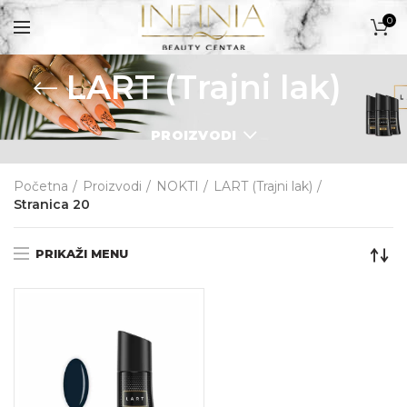
0
LART (Trajni lak)
PROIZVODI
PROIZVODI
Početna
Proizvodi
NOKTI
LART (Trajni lak)
Stranica 20
PRIKAŽI MENU