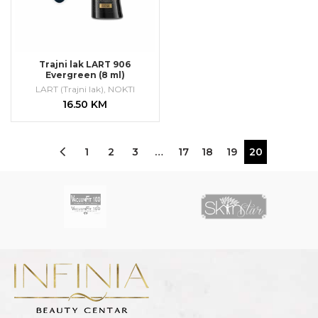
Trajni lak LART 906
Evergreen (8 ml)
LART (Trajni lak)
,
NOKTI
16.50
KM
1
2
3
…
17
18
19
20