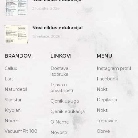
31 ožujka, 2026
Novi ciklus edukacija!
18 veljače, 2026
BRANDOVI
LINKOVI
MENU
Callux
Dostava i
Instagram profil
isporuka
Lart
Facebook
Izjava o
Naturdepil
Nokti
privatnosti
Skinstar
Depilacija
Cjenik usluga
Kryolan
Nokti
Cjenik edukacija
Noemi
Trepavice
O Nama
VacuumFit 100
Obrve
Novosti