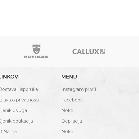
LINKOVI
MENU
Dostava i isporuka
Instagram profil
Izjava o privatnosti
Facebook
Cjenik usluga
Nokti
Cjenik edukacija
Depilacija
O Nama
Nokti