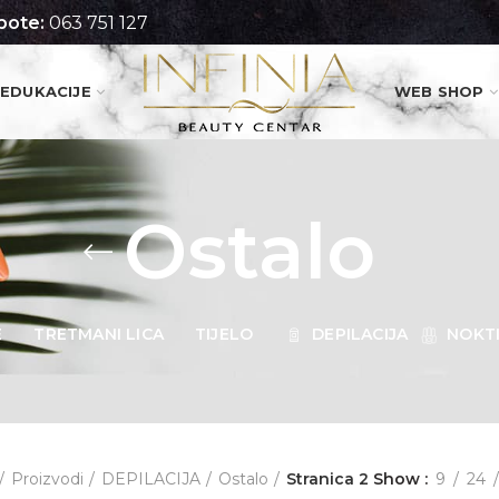
pote:
063 751 127
EDUKACIJE
WEB SHOP
Ostalo
E
TRETMANI LICA
TIJELO
DEPILACIJA
NOKT
Proizvodi
DEPILACIJA
Ostalo
Stranica 2
Show
9
24