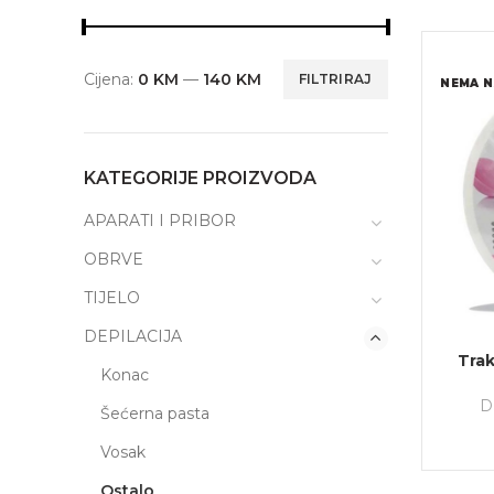
Cijena:
0 KM
—
140 KM
FILTRIRAJ
NEMA N
KATEGORIJE PROIZVODA
APARATI I PRIBOR
OBRVE
TIJELO
DEPILACIJA
Trak
Konac
D
Šećerna pasta
Vosak
Ostalo