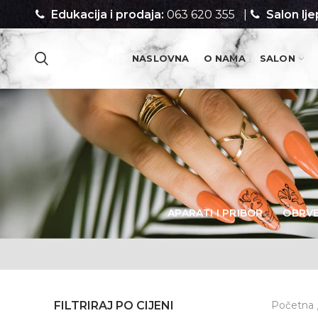
Edukacija i prodaja:
063 620 355
|
Salon lje
NASLOVNA
O NAMA
SALON
PROIZVODI
APARATI I PRIBOR
OBRV
FILTRIRAJ PO CIJENI
Početna