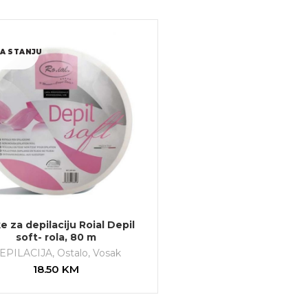
A STANJU
e za depilaciju Roial Depil
soft- rola, 80 m
EPILACIJA
,
Ostalo
,
Vosak
18.50
KM