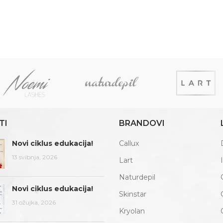
TI
BRANDOVI
Novi ciklus edukacija!
Callux
13 svibnja, 2026
Lart
Naturdepil
Novi ciklus edukacija!
Skinstar
31 ožujka, 2026
Kryolan