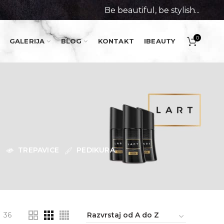
Be beautiful, be stylish...
0
GALERIJA
BLOG
KONTAKT
IBEAUTY
I
TREPAVICE
PEDIKURA
36