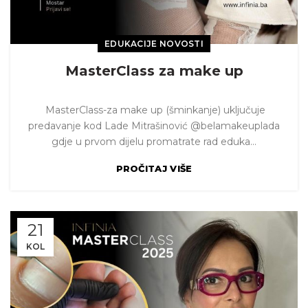
EDUKACIJE NOVOSTI
MasterClass za make up
MasterClass-za make up (šminkanje) uključuje
predavanje kod Lade Mitrašinović @belamakeuplada
gdje u prvom dijelu promatrate rad eduka...
PROČITAJ VIŠE
21
KOL