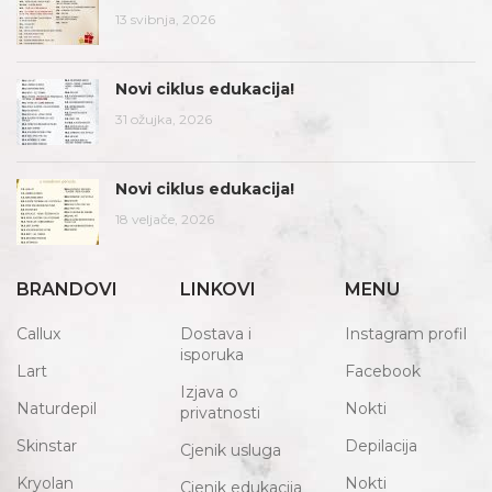
13 svibnja, 2026
Novi ciklus edukacija!
31 ožujka, 2026
Novi ciklus edukacija!
18 veljače, 2026
BRANDOVI
LINKOVI
MENU
Callux
Dostava i
Instagram profil
isporuka
Lart
Facebook
Izjava o
Naturdepil
Nokti
privatnosti
Skinstar
Depilacija
Cjenik usluga
Kryolan
Nokti
Cjenik edukacija