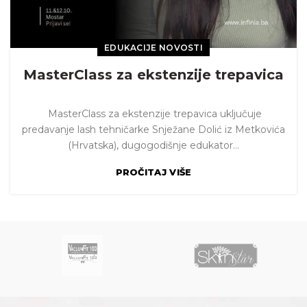
EDUKACIJE NOVOSTI
MasterClass za ekstenzije trepavica
MasterClass za ekstenzije trepavica uključuje
predavanje lash tehničarke Snježane Dolić iz Metkovića
(Hrvatska), dugogodišnje edukator...
PROČITAJ VIŠE